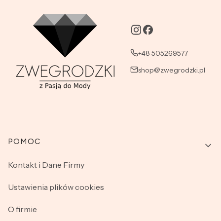
+48 505269577
shop@zwegrodzki.pl
Linki w stopce
POMOC
Kontakt i Dane Firmy
Ustawienia plików cookies
O firmie