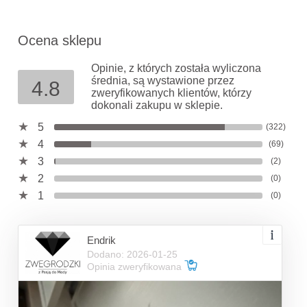
Ocena sklepu
Opinie, z których została wyliczona
średnia, są wystawione przez
4.8
zweryfikowanych klientów, którzy
dokonali zakupu w sklepie.
5
(322)
4
(69)
3
(2)
2
(0)
1
(0)
Endrik
Dodano: 2026-01-25
Opinia zweryfikowana