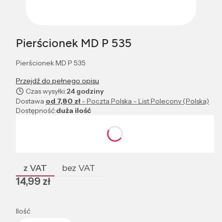
Pierścionek MD P 535
Pierścionek MD P 535
Przejdź do pełnego opisu
Czas wysyłki:
24 godziny
Dostawa
od 7,80 zł
- Poczta Polska - List Polecony (Polska)
Dostępność:
duża ilość
Wybierz wariant produktu:
Poszczególne warianty mogą różnić się ceną
z VAT
bez VAT
Cena
14,99 zł
Ilość