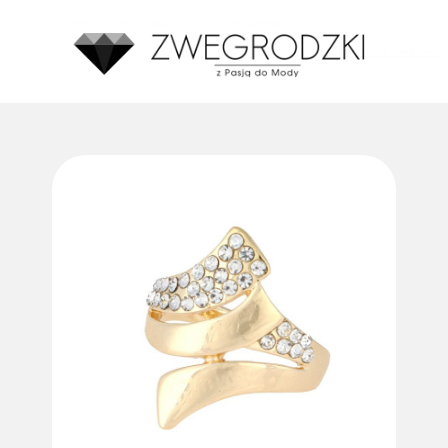
Średnia ocena zakupów w naszym sklepie to:
4.8
Made with GetReview