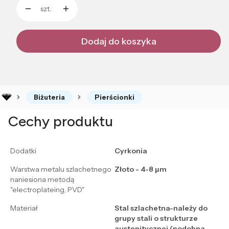
szt.
Dodaj do koszyka
Biżuteria
Pierścionki
Cechy produktu
Dodatki
Cyrkonia
Warstwa metalu szlachetnego
Złoto - 4-8 μm
naniesiona metodą
"electroplateing, PVD"
Materiał
Stal szlachetna-należy do
grupy stali o strukturze
austenitycznej (podobna