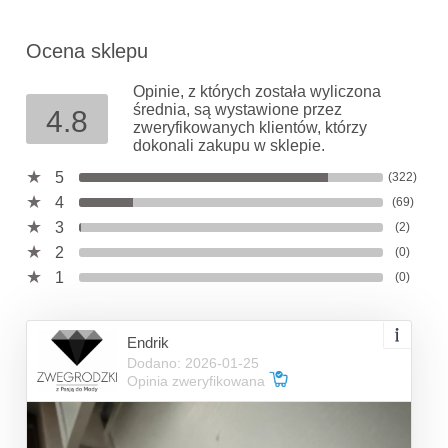
Ocena sklepu
Opinie, z których została wyliczona
średnia, są wystawione przez
4.8
zweryfikowanych klientów, którzy
dokonali zakupu w sklepie.
5
(322)
4
(69)
3
(2)
2
(0)
1
(0)
Endrik
Dodano: 2026-01-25
Opinia zweryfikowana