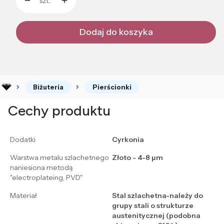
szt.
Dodaj do koszyka
Biżuteria
Pierścionki
Cechy produktu
Dodatki
Cyrkonia
Warstwa metalu szlachetnego
Złoto - 4-8 μm
naniesiona metodą
"electroplateing, PVD"
Materiał
Stal szlachetna-należy do
grupy stali o strukturze
austenitycznej (podobna