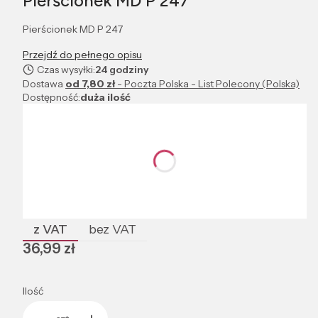
Pierścionek MD P 247
Pierścionek MD P 247
Przejdź do pełnego opisu
Czas wysyłki:
24 godziny
Dostawa
od 7,80 zł
- Poczta Polska - List Polecony (Polska)
Dostępność:
duża ilość
Wybierz wariant produktu:
Poszczególne warianty mogą różnić się ceną
*
Rozmiar pierścionka, obrączki
Wybierz
z VAT
bez VAT
Cena
36,99 zł
Ilość