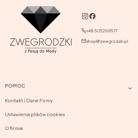
+48 505269577
shop@zwegrodzki.pl
Linki w stopce
POMOC
Kontakt i Dane Firmy
Ustawienia plików cookies
O firmie