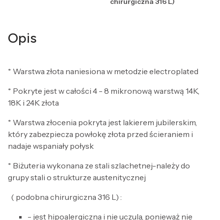
chirurgiczna 316 L)
Opis
* Warstwa złota naniesiona w metodzie electroplated
* Pokryte jest w całości 4 - 8 mikronową warstwą 14K,
18K i 24K złota
* Warstwa złocenia pokryta jest lakierem jubilerskim,
który zabezpiecza powłokę złota przed ścieraniem i
nadaje wspaniały połysk
* Biżuteria wykonana ze stali szlachetnej-należy do
grupy stali o strukturze austenitycznej
( podobna chirurgiczna 316 L) :
- jest hipoalergiczna i nie uczula, ponieważ nie