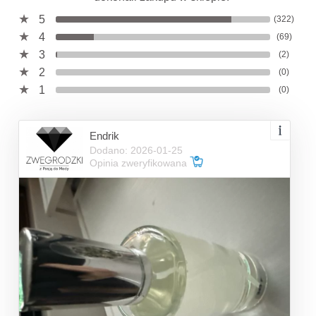
5
(322)
4
(69)
3
(2)
2
(0)
1
(0)
Endrik
Dodano: 2026-01-25
Opinia zweryfikowana