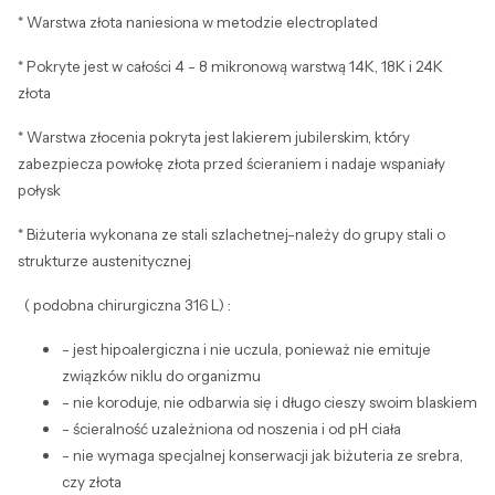
* Warstwa złota naniesiona w metodzie electroplated
* Pokryte jest w całości 4 - 8 mikronową warstwą 14K, 18K i 24K
złota
* Warstwa złocenia pokryta jest lakierem jubilerskim, który
zabezpiecza powłokę złota przed ścieraniem i nadaje wspaniały
połysk
* Biżuteria wykonana ze stali szlachetnej-należy do grupy stali o
strukturze austenitycznej
( podobna chirurgiczna 316 L) :
- jest hipoalergiczna i nie uczula, ponieważ nie emituje
związków niklu do organizmu
- nie koroduje, nie odbarwia się i długo cieszy swoim blaskiem
- ścieralność uzależniona od noszenia i od pH ciała
- nie wymaga specjalnej konserwacji jak biżuteria ze srebra,
czy złota