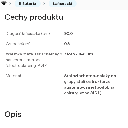
Biżuteria
Łańcuszki
Cechy produktu
Długość łańcuszka (cm)
90,0
Grubość(cm)
0,3
Warstwa metalu szlachetnego
Złoto - 4-8 μm
naniesiona metodą
"electroplateing, PVD"
Materiał
Stal szlachetna-należy do
grupy stali o strukturze
austenitycznej (podobna
chirurgiczna 316 L)
Opis