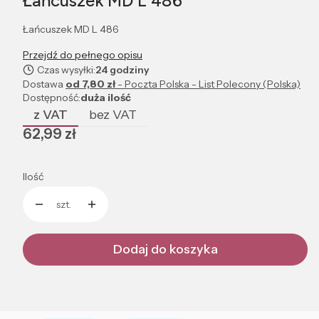
Łańcuszek MD L 486
Łańcuszek MD L 486
Przejdź do pełnego opisu
Czas wysyłki:
24 godziny
Dostawa
od 7,80 zł
- Poczta Polska - List Polecony (Polska)
Dostępność:
duża ilość
z VAT
bez VAT
Cena
62,99 zł
Ilość
szt.
Dodaj do koszyka