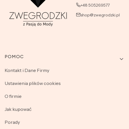
+48 505269577
shop@zwegrodzki.pl
Linki w stopce
POMOC
Kontakt i Dane Firmy
Ustawienia plików cookies
O firmie
Jak kupować
Porady