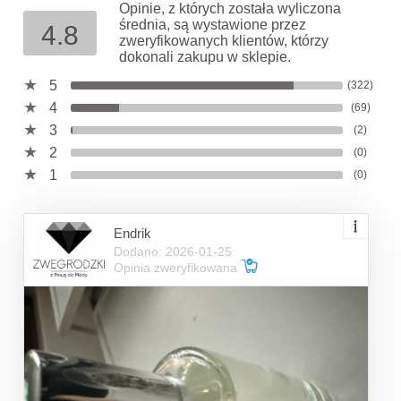
Opinie, z których została wyliczona
średnia, są wystawione przez
4.8
zweryfikowanych klientów, którzy
dokonali zakupu w sklepie.
5
(322)
4
(69)
3
(2)
2
(0)
1
(0)
Endrik
Dodano: 2026-01-25
Opinia zweryfikowana