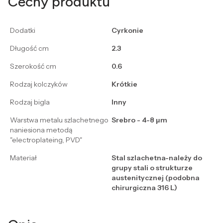
Cechy produktu
Dodatki
Cyrkonie
Długość cm
2.3
Szerokość cm
0.6
Rodzaj kolczyków
Krótkie
Rodzaj bigla
Inny
Warstwa metalu szlachetnego
Srebro - 4-8 μm
naniesiona metodą
"electroplateing, PVD"
Materiał
Stal szlachetna-należy do
grupy stali o strukturze
austenitycznej (podobna
chirurgiczna 316 L)