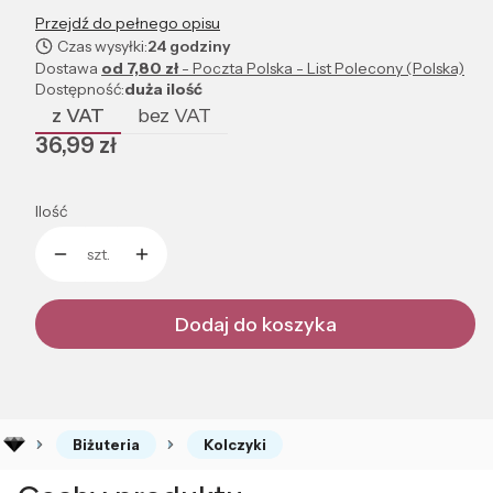
Przejdź do pełnego opisu
Czas wysyłki:
24 godziny
Dostawa
od 7,80 zł
- Poczta Polska - List Polecony (Polska)
Dostępność:
duża ilość
z VAT
bez VAT
Cena
36,99 zł
Ilość
szt.
Dodaj do koszyka
Biżuteria
Kolczyki