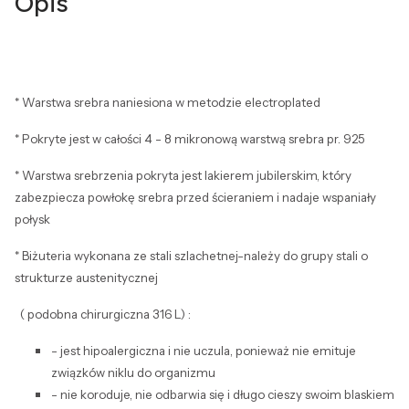
Opis
* Warstwa srebra naniesiona w metodzie electroplated
* Pokryte jest w całości 4 - 8 mikronową warstwą srebra pr. 925
* Warstwa srebrzenia pokryta jest lakierem jubilerskim, który
zabezpiecza powłokę srebra przed ścieraniem i nadaje wspaniały
połysk
* Biżuteria wykonana ze stali szlachetnej-należy do grupy stali o
strukturze austenitycznej
( podobna chirurgiczna 316 L) :
- jest hipoalergiczna i nie uczula, ponieważ nie emituje
związków niklu do organizmu
- nie koroduje, nie odbarwia się i długo cieszy swoim blaskiem