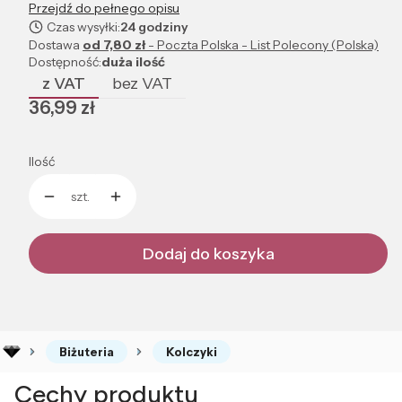
Przejdź do pełnego opisu
Czas wysyłki:
24 godziny
Dostawa
od 7,80 zł
- Poczta Polska - List Polecony (Polska)
Dostępność:
duża ilość
z VAT
bez VAT
Cena
36,99 zł
Ilość
szt.
Dodaj do koszyka
Biżuteria
Kolczyki
Cechy produktu