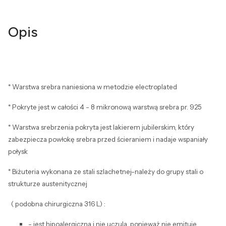
Opis
* Warstwa srebra naniesiona w metodzie electroplated
* Pokryte jest w całości 4 - 8 mikronową warstwą srebra pr. 925
* Warstwa srebrzenia pokryta jest lakierem jubilerskim, który
zabezpiecza powłokę srebra przed ścieraniem i nadaje wspaniały
połysk
* Biżuteria wykonana ze stali szlachetnej-należy do grupy stali o
strukturze austenitycznej
( podobna chirurgiczna 316 L) :
- jest hipoalergiczna i nie uczula, ponieważ nie emituje