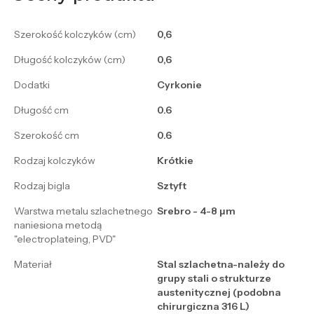
Szerokość kolczyków (cm)
0,6
Długość kolczyków (cm)
0,6
Dodatki
Cyrkonie
Długość cm
0.6
Szerokość cm
0.6
Rodzaj kolczyków
Krótkie
Rodzaj bigla
Sztyft
Warstwa metalu szlachetnego
Srebro - 4-8 μm
naniesiona metodą
"electroplateing, PVD"
Materiał
Stal szlachetna-należy do
grupy stali o strukturze
austenitycznej (podobna
chirurgiczna 316 L)