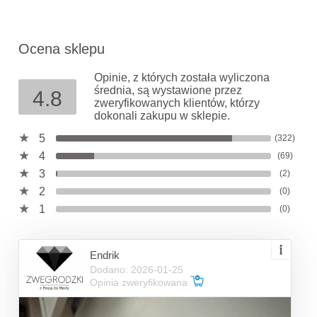
Ocena sklepu
Opinie, z których została wyliczona
średnia, są wystawione przez
4.8
zweryfikowanych klientów, którzy
dokonali zakupu w sklepie.
5
(322)
4
(69)
3
(2)
2
(0)
1
(0)
Endrik
Dodano: 2026-01-25
Opinia zweryfikowana