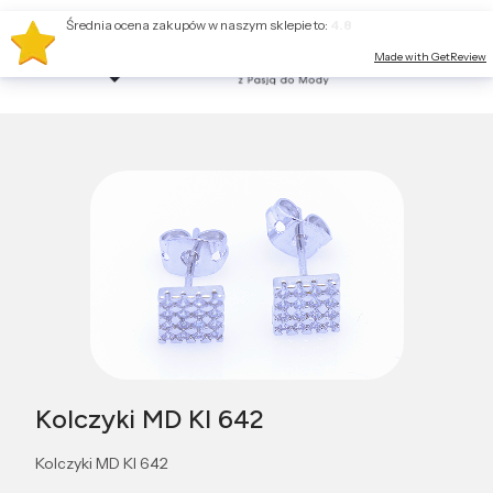
Średnia ocena zakupów w naszym sklepie to:
4.8
Made with GetReview
Kolczyki MD KI 642
Kolczyki MD KI 642