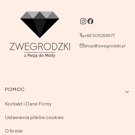
+48 505269577
shop@zwegrodzki.pl
Linki w stopce
POMOC
Kontakt i Dane Firmy
Ustawienia plików cookies
O firmie