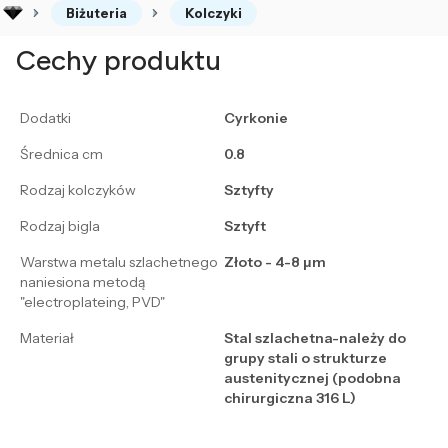
Biżuteria
Kolczyki
Cechy produktu
Dodatki
Cyrkonie
Średnica cm
0.8
Rodzaj kolczyków
Sztyfty
Rodzaj bigla
Sztyft
Warstwa metalu szlachetnego
Złoto - 4-8 μm
naniesiona metodą
"electroplateing, PVD"
Materiał
Stal szlachetna-należy do
grupy stali o strukturze
austenitycznej (podobna
chirurgiczna 316 L)