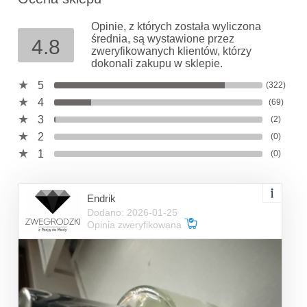
Opinie, z których została wyliczona
średnia, są wystawione przez
4.8
zweryfikowanych klientów, którzy
dokonali zakupu w sklepie.
5
(322)
4
(69)
3
(2)
2
(0)
1
(0)
Endrik
Dodano: 2026-01-25
Opinia zweryfikowana