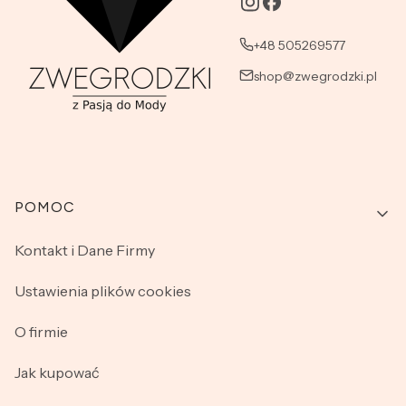
+48 505269577
shop@zwegrodzki.pl
Linki w stopce
POMOC
Kontakt i Dane Firmy
Ustawienia plików cookies
O firmie
Jak kupować