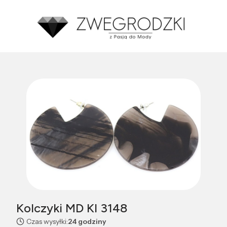
Średnia ocena zakupów w naszym sklepie to:
4.8
Made with GetReview
Kolczyki MD KI 3148
Czas wysyłki:
24 godziny