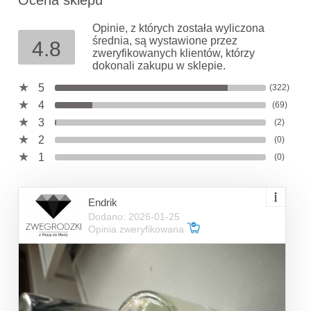
Ocena sklepu
Opinie, z których została wyliczona
średnia, są wystawione przez
4.8
zweryfikowanych klientów, którzy
dokonali zakupu w sklepie.
5
(322)
4
(69)
3
(2)
2
(0)
1
(0)
Endrik
Dodano: 2026-01-25
Opinia zweryfikowana