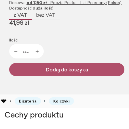
Dostawa
od 7,80 zł
- Poczta Polska - List Polecony (Polska)
Dostępność:
duża ilość
z VAT
bez VAT
Cena
41,99 zł
Ilość
szt.
Dodaj do koszyka
Biżuteria
Kolczyki
Cechy produktu