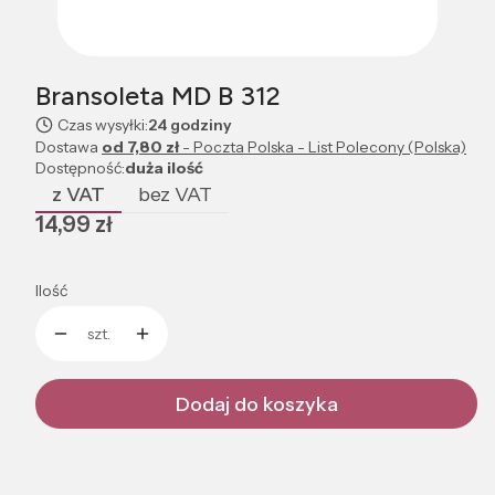
Bransoleta MD B 312
Czas wysyłki:
24 godziny
Dostawa
od 7,80 zł
- Poczta Polska - List Polecony (Polska)
Dostępność:
duża ilość
z VAT
bez VAT
Cena
14,99 zł
Ilość
szt.
Dodaj do koszyka