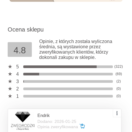
Ocena sklepu
Opinie, z których została wyliczona
średnia, są wystawione przez
4.8
zweryfikowanych klientów, którzy
dokonali zakupu w sklepie.
5
(322)
4
(69)
3
(2)
2
(0)
1
(0)
Endrik
Dodano: 2026-01-25
Opinia zweryfikowana