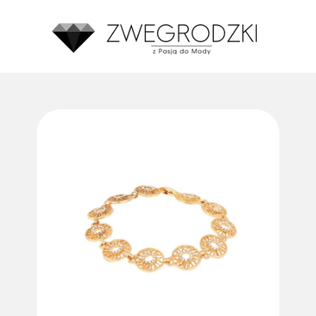
Średnia ocena zakupów w naszym sklepie to:
4.8
Made with GetReview