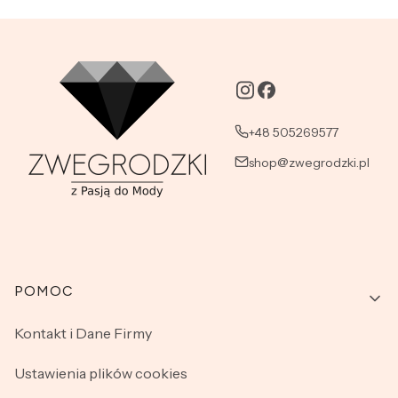
+48 505269577
shop@zwegrodzki.pl
Linki w stopce
POMOC
Kontakt i Dane Firmy
Ustawienia plików cookies