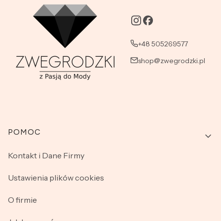
+48 505269577
shop@zwegrodzki.pl
Linki w stopce
POMOC
Kontakt i Dane Firmy
Ustawienia plików cookies
O firmie