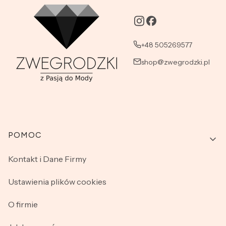
+48 505269577
shop@zwegrodzki.pl
Linki w stopce
POMOC
Kontakt i Dane Firmy
Ustawienia plików cookies
O firmie