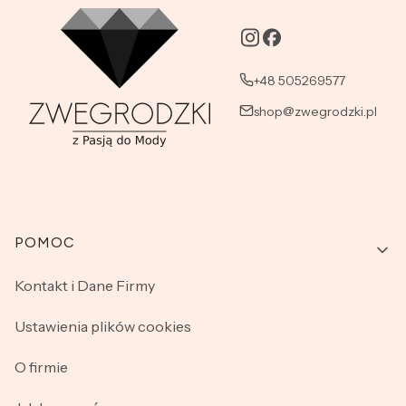
+48 505269577
shop@zwegrodzki.pl
Linki w stopce
POMOC
Kontakt i Dane Firmy
Ustawienia plików cookies
O firmie