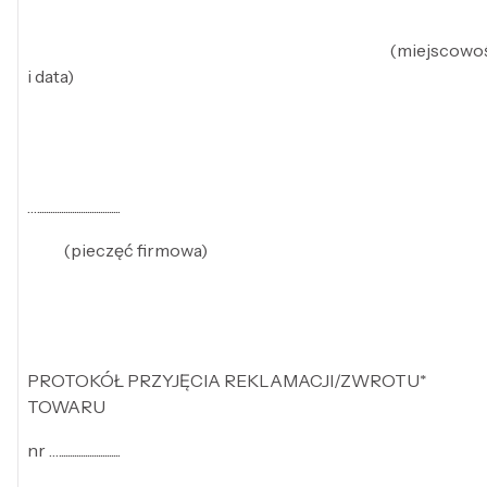
(miejscowoś
i data)
…......................................
(pieczęć firmowa)
PROTOKÓŁ PRZYJĘCIA REKLAMACJI/ZWROTU*
TOWARU
nr …............................