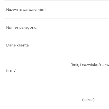
Nazwa towaru/symbol:
Numer paragonu:
Dane klienta:
…......................................................................................................................
(imię i nazwisko/nazw
firmy)
…......................................................................................................................
(adres)