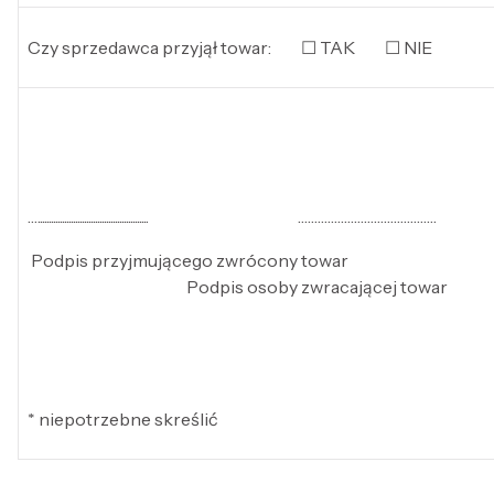
Czy sprzedawca przyjął towar: ☐ TAK ☐ NIE
….................................................. ……………………………………
Podpis przyjmującego zwrócony towar
Podpis osoby zwracającej towar
* niepotrzebne skreślić