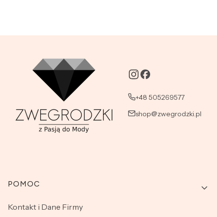
+48 505269577
shop@zwegrodzki.pl
Linki w stopce
POMOC
Kontakt i Dane Firmy