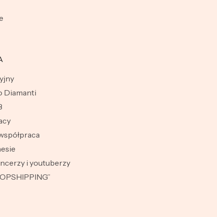
e
A
yjny
 Diamanti
B
acy
współpraca
esie
encerzy i youtuberzy
ROPSHIPPING”