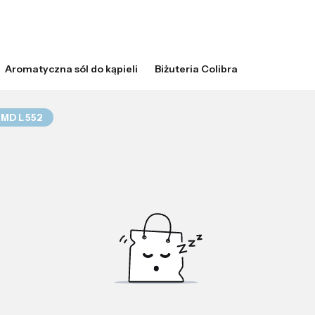
Aromatyczna sól do kąpieli
Biżuteria Colibra
 MD L 552