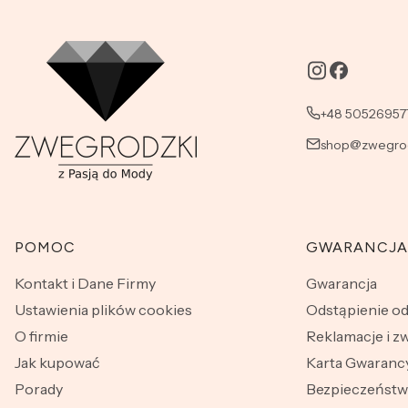
+48 50526957
shop@zwegrod
Linki w stopce
POMOC
GWARANCJA
Kontakt i Dane Firmy
Gwarancja
Ustawienia plików cookies
Odstąpienie o
O firmie
Reklamacje i z
Jak kupować
Karta Gwarancy
Porady
Bezpieczeńst