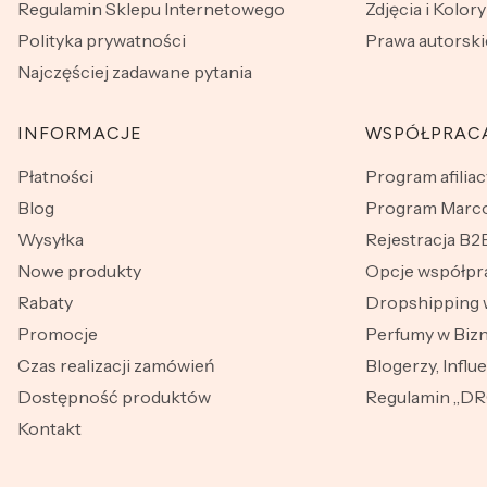
Regulamin Sklepu Internetowego
Zdjęcia i Kolory
Polityka prywatności
Prawa autorski
Najczęściej zadawane pytania
INFORMACJE
WSPÓŁPRAC
Płatności
Program afiliac
Blog
Program Marco
Wysyłka
Rejestracja B2
Nowe produkty
Opcje współpr
Rabaty
Dropshipping 
Promocje
Perfumy w Bizn
Czas realizacji zamówień
Blogerzy, Influ
Dostępność produktów
Regulamin „D
Kontakt