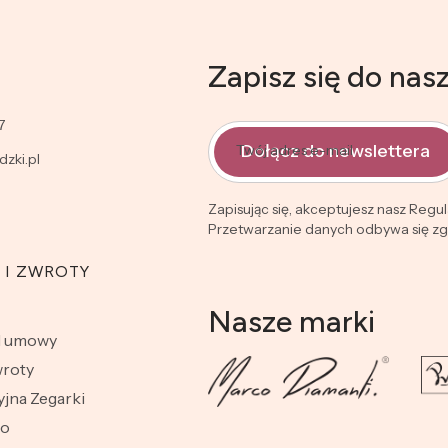
Zapisz się do nas
7
Dołącz do newslettera
Twój adres e-mail
zki.pl
Zapisując się, akceptujesz nasz Regu
Przetwarzanie danych odbywa się zgo
 I ZWROTY
Nasze marki
d umowy
wroty
jna Zegarki
wo