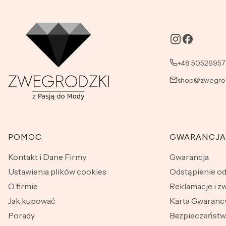
+48 50526957
shop@zwegrod
Linki w stopce
POMOC
GWARANCJA
Kontakt i Dane Firmy
Gwarancja
Ustawienia plików cookies
Odstąpienie o
O firmie
Reklamacje i z
Jak kupować
Karta Gwarancy
Porady
Bezpieczeńst