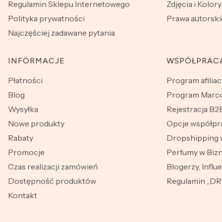
Regulamin Sklepu Internetowego
Zdjęcia i Kolory
Polityka prywatności
Prawa autorski
Najczęściej zadawane pytania
INFORMACJE
WSPÓŁPRAC
Płatności
Program afiliac
Blog
Program Marco
Wysyłka
Rejestracja B2
Nowe produkty
Opcje współpr
Rabaty
Dropshipping 
Promocje
Perfumy w Bizn
Czas realizacji zamówień
Blogerzy, Influ
Dostępność produktów
Regulamin „D
Kontakt