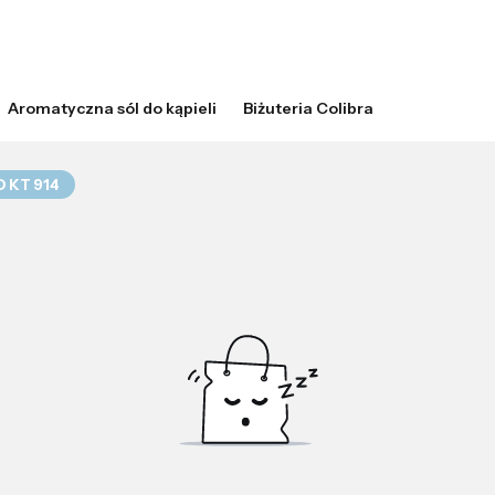
Aromatyczna sól do kąpieli
Biżuteria Colibra
 KT 914