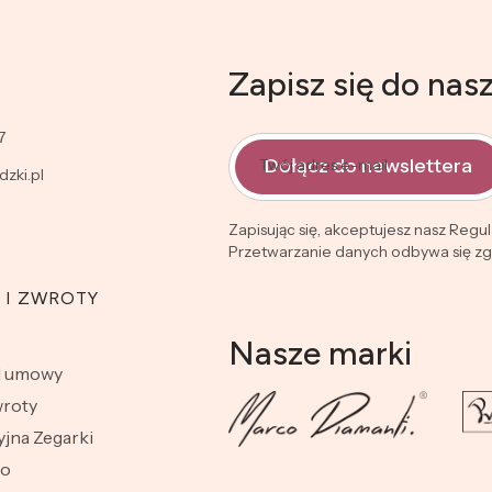
Zapisz się do nas
7
Dołącz do newslettera
Twój adres e-mail
zki.pl
Zapisując się, akceptujesz nasz Regu
Przetwarzanie danych odbywa się zgo
 I ZWROTY
Nasze marki
d umowy
wroty
jna Zegarki
wo