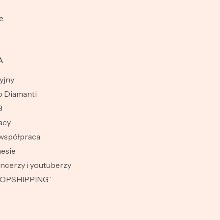
e
A
yjny
 Diamanti
B
acy
współpraca
esie
encerzy i youtuberzy
ROPSHIPPING”