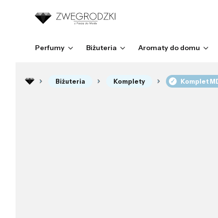
Perfumy
Biżuteria
Aromaty do domu
Biżuteria
Komplety
Komplet MD