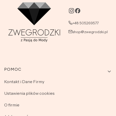
+48 505269577
shop@zwegrodzki.pl
Linki w stopce
POMOC
Kontakt i Dane Firmy
Ustawienia plików cookies
O firmie