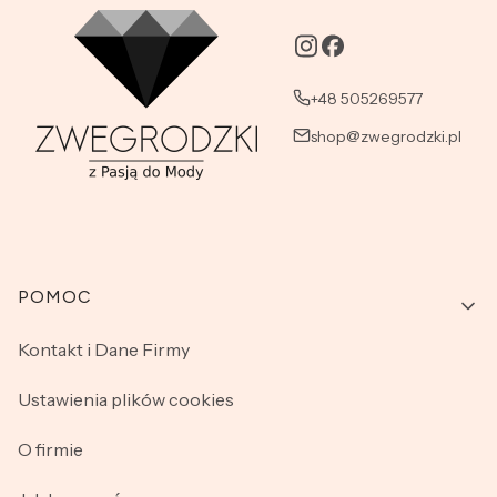
+48 505269577
shop@zwegrodzki.pl
Linki w stopce
POMOC
Kontakt i Dane Firmy
Ustawienia plików cookies
O firmie