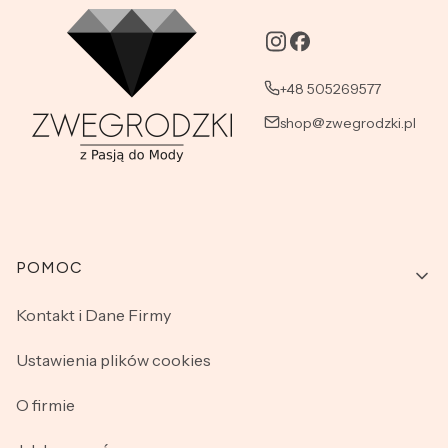
+48 505269577
shop@zwegrodzki.pl
Linki w stopce
POMOC
Kontakt i Dane Firmy
Ustawienia plików cookies
O firmie