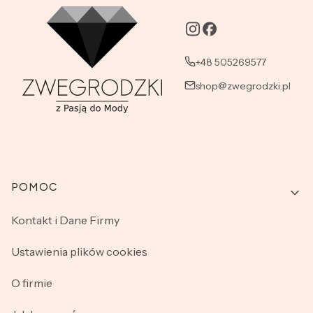
+48 505269577
shop@zwegrodzki.pl
Linki w stopce
POMOC
Kontakt i Dane Firmy
Ustawienia plików cookies
O firmie