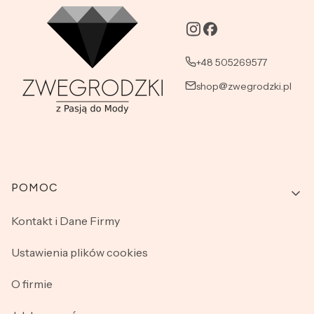
+48 505269577
shop@zwegrodzki.pl
Linki w stopce
POMOC
Kontakt i Dane Firmy
Ustawienia plików cookies
O firmie