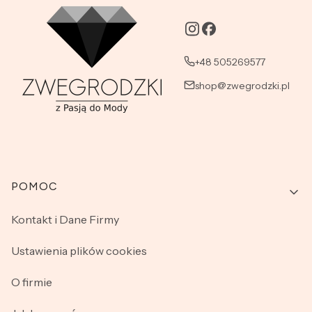
+48 505269577
shop@zwegrodzki.pl
Linki w stopce
POMOC
Kontakt i Dane Firmy
Ustawienia plików cookies
O firmie