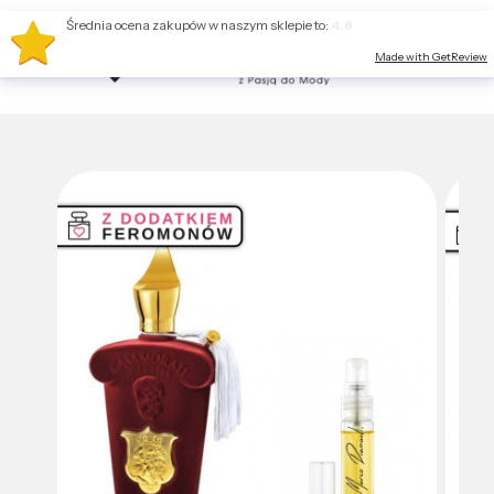
Średnia ocena zakupów w naszym sklepie to:
4.8
Made with GetReview