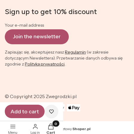
Footer menu
Sign up to get 10% discount
Your e-mail address
Join the newsletter
Zapisując się, akceptujesz nasz
Regulamin
(w zakresie
dotyczącym Newslettera). Przetwarzanie danych odbywa się
zgodnie z
Polityką prywatności
.
© Copyright 2025 Zwegrodzki.pl
Add to cart
Products in the cart: 0. See details
Sklep internetowy
Shoper.pl
Menu
Log in
Cart