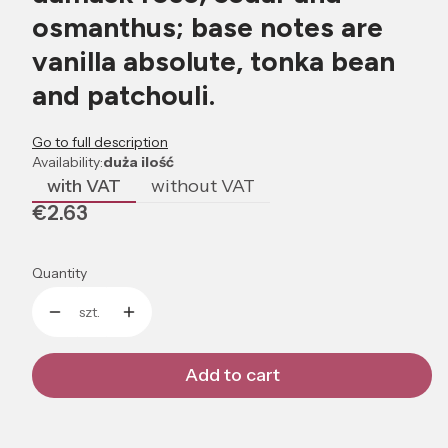
osmanthus; base notes are
vanilla absolute, tonka bean
and patchouli.
Go to full description
Availability:
duża ilość
with VAT
without VAT
Price
€2.63
Quantity
szt.
Add to cart