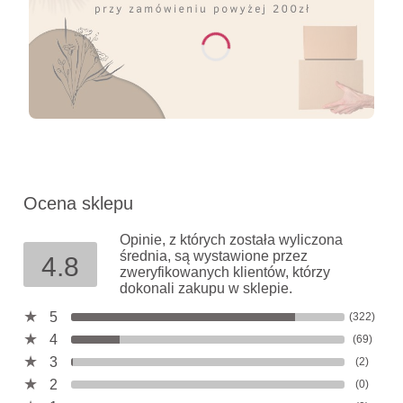
Ocena sklepu
Opinie, z których została wyliczona
średnia, są wystawione przez
4.8
zweryfikowanych klientów, którzy
dokonali zakupu w sklepie.
5
(322)
4
(69)
3
(2)
2
(0)