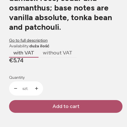
osmanthus; base notes are
vanilla absolute, tonka bean
and patchouli.
Go to full description
Availability:
duża ilość
with VAT
without VAT
Price
€5.74
Quantity
szt.
Add to cart