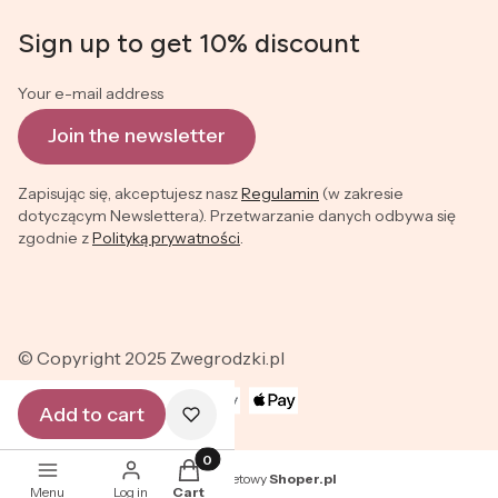
Footer menu
Sign up to get 10% discount
Your e-mail address
Join the newsletter
Zapisując się, akceptujesz nasz
Regulamin
(w zakresie
dotyczącym Newslettera). Przetwarzanie danych odbywa się
zgodnie z
Polityką prywatności
.
© Copyright 2025 Zwegrodzki.pl
Add to cart
Products in the cart: 0. See details
Sklep internetowy
Shoper.pl
Menu
Log in
Cart