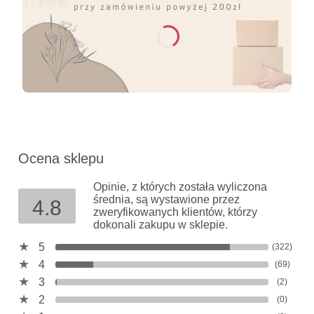
Ocena sklepu
Opinie, z których została wyliczona
średnia, są wystawione przez
4.8
zweryfikowanych klientów, którzy
dokonali zakupu w sklepie.
5
(322)
4
(69)
3
(2)
2
(0)