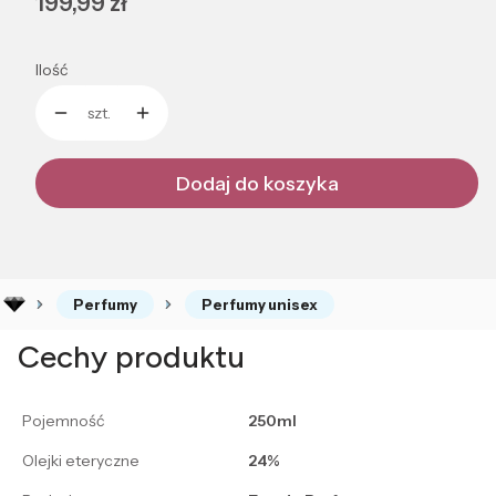
Cena
199,99 zł
Ilość
szt.
Dodaj do koszyka
Perfumy
Perfumy unisex
Cechy produktu
Pojemność
250ml
Olejki eteryczne
24%