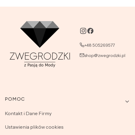
+48 505269577
shop@zwegrodzki.pl
Linki w stopce
POMOC
Kontakt i Dane Firmy
Ustawienia plików cookies