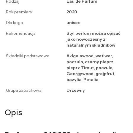
Rodzaj
Eau de Parfum
Rok premiery
2020
Dla kogo
unisex
Rekomendacja
Styl perfum można opisać
jako nowoczesny z
naturalnym skladników
Składniki podstawowe
Akigalawood, wetiwer,
paczula, czarny pieprz,
pieprz Timut, paczula,
Georgywood, grejpfrut,
bazylia, Petalia
Grupa zapachowa
Drzewny
Opis