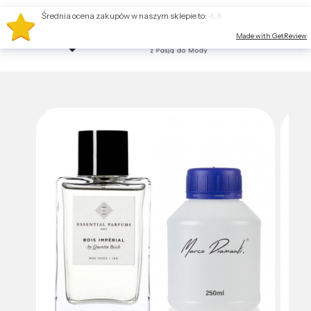
Średnia ocena zakupów w naszym sklepie to:
4.8
Made with GetReview