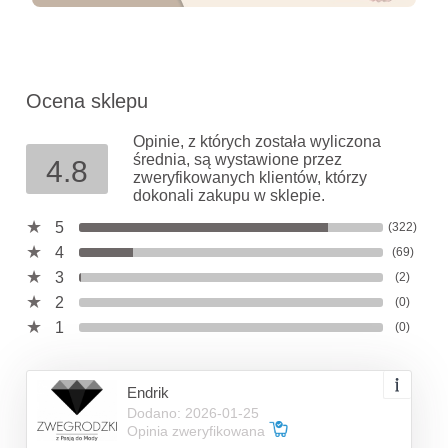
Ocena sklepu
Opinie, z których została wyliczona
średnia, są wystawione przez
4.8
zweryfikowanych klientów, którzy
dokonali zakupu w sklepie.
5
(322)
4
(69)
3
(2)
2
(0)
1
(0)
Endrik
Dodano: 2026-01-25
Opinia zweryfikowana