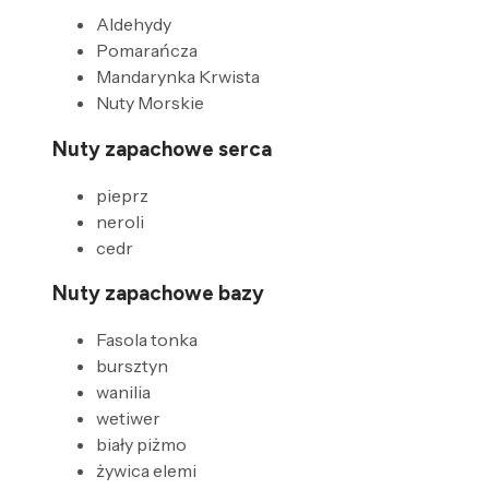
Aldehydy
Pomarańcza
Mandarynka Krwista
Nuty Morskie
Nuty zapachowe serca
pieprz
neroli
cedr
Nuty zapachowe bazy
Fasola tonka
bursztyn
wanilia
wetiwer
biały piżmo
żywica elemi