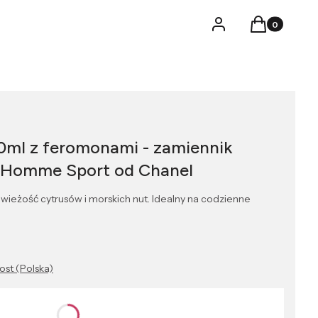
Produkty w k
Logowanie
Koszyk
0ml z feromonami - zamiennik
e Homme Sport od Chanel
ieżość cytrusów i morskich nut. Idealny na codzienne
Post (Polska)