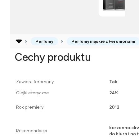
Perfumy
Perfumy męskie z Feromonami
Cechy produktu
Zawiera feromony
Tak
Olejki eteryczne
24%
Rok premiery
2012
korzenno-drz
Rekomendacja
do biura i na 