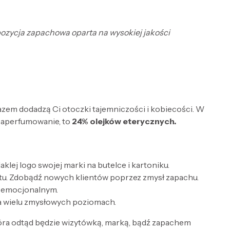
mpozycja zapachowa oparta na wysokiej jakości
razem dodadzą Ci otoczki tajemniczości i kobiecości. W
zaperfumowanie, to
24% olejków eterycznych.
lej logo swojej marki na butelce i kartoniku.
tu. Zdobądź nowych klientów poprzez zmysł zapachu.
e emocjonalnym.
a wielu zmysłowych poziomach.
óra odtąd będzie wizytówką, marką, bądź zapachem