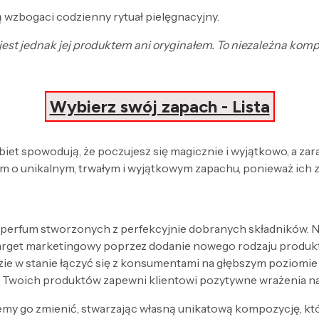
 wzbogaci codzienny rytuał pielęgnacyjny.
e jest jednak jej produktem ani oryginałem. To niezależna ko
Wybierz swój zapach - Lista
obiet spowodują, że poczujesz się magicznie i wyjątkowo, a za
 o unikalnym, trwałym i wyjątkowym zapachu, ponieważ ich 
 perfum stworzonych z perfekcyjnie dobranych składników. Nak
target marketingowy poprzez dodanie nowego rodzaju produk
zie w stanie łączyć się z konsumentami na głębszym poziomi
 Twoich produktów zapewni klientowi pozytywne wrażenia n
my go zmienić, stwarzając własną unikatową kompozycję, kt