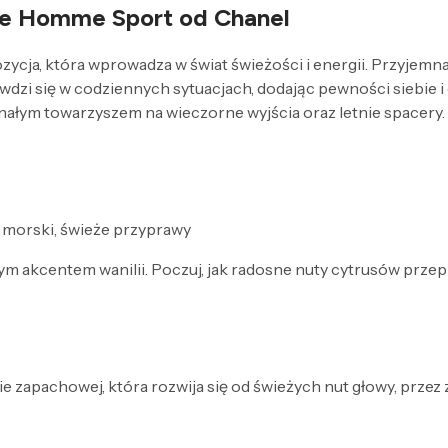
re Homme Sport od Chanel
ja, która wprowadza w świat świeżości i energii. Przyjemna
awdzi się w codziennych sytuacjach, dodając pewności siebie i 
onałym towarzyszem na wieczorne wyjścia oraz letnie spacery.
 morski, świeże przyprawy
łym akcentem wanilii. Poczuj, jak radosne nuty cytrusów prze
e zapachowej, która rozwija się od świeżych nut głowy, przez