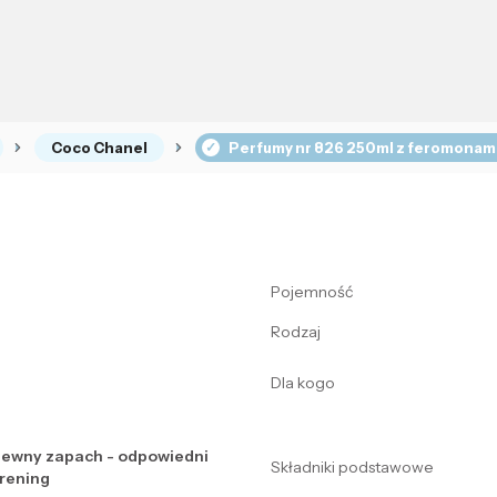
Coco Chanel
Perfumy nr 826 250ml z feromonami
Pojemność
Rodzaj
Dla kogo
ewny zapach - odpowiedni
Składniki podstawowe
trening