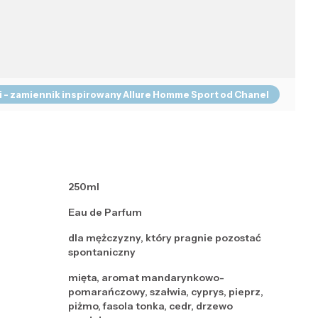
 - zamiennik inspirowany Allure Homme Sport od Chanel
250ml
Eau de Parfum
dla mężczyzny, który pragnie pozostać
spontaniczny
mięta, aromat mandarynkowo-
pomarańczowy, szałwia, cyprys, pieprz,
piżmo, fasola tonka, cedr, drzewo