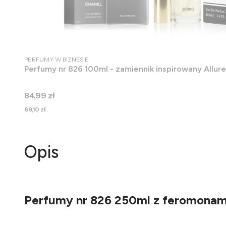
PRODUCENT
PERFUMY W BIZNESIE
Perfumy nr 826 100ml - zamiennik inspirowany Allu
Cena
84,99 zł
Cena
69,10 zł
Opis
Perfumy nr 826 250ml z feromonami