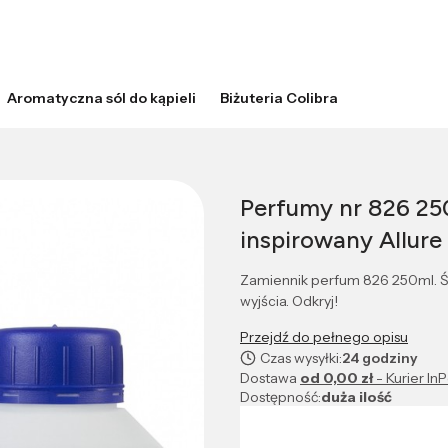
Aromatyczna sól do kąpieli
Biżuteria Colibra
Perfumy nr 826 25
inspirowany Allur
Zamiennik perfum 826 250ml. Św
wyjścia. Odkryj!
Przejdź do pełnego opisu
Czas wysyłki:
24 godziny
Dostawa
od 0,00 zł
- Kurier In
Dostępność:
duża ilość
Wybierz wariant produktu: