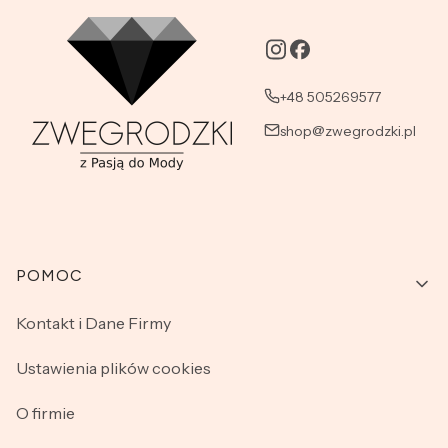
+48 505269577
shop@zwegrodzki.pl
Linki w stopce
POMOC
Kontakt i Dane Firmy
Ustawienia plików cookies
O firmie