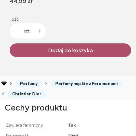
Cena
44,99 zł
Ilość
szt.
Dodaj do koszyka
Perfumy
Perfumy męskie z Feromonami
Christian Dior
Cechy produktu
Zawiera feromony
Tak