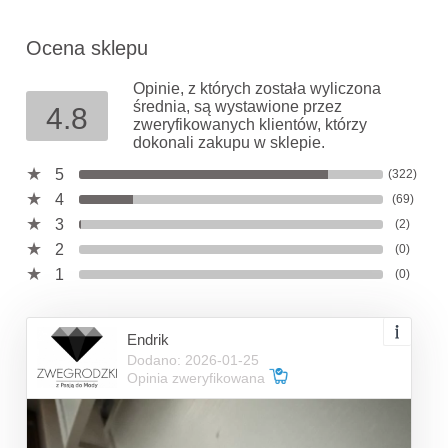
Ocena sklepu
Opinie, z których została wyliczona
średnia, są wystawione przez
4.8
zweryfikowanych klientów, którzy
dokonali zakupu w sklepie.
5
(322)
4
(69)
3
(2)
2
(0)
1
(0)
Endrik
Dodano: 2026-01-25
Opinia zweryfikowana