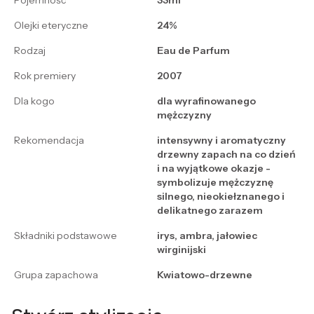
Pojemność
33ml
Olejki eteryczne
24%
Rodzaj
Eau de Parfum
Rok premiery
2007
Dla kogo
dla wyrafinowanego
mężczyzny
Rekomendacja
intensywny i aromatyczny
drzewny zapach na co dzień
i na wyjątkowe okazje -
symbolizuje mężczyznę
silnego, nieokiełznanego i
delikatnego zarazem
Składniki podstawowe
irys, ambra, jałowiec
wirginijski
Grupa zapachowa
Kwiatowo-drzewne