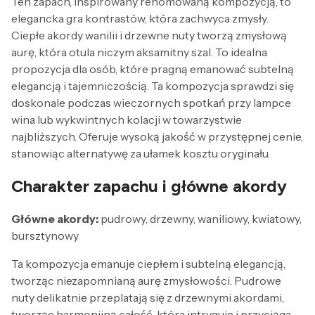
Ten zapach, inspirowany renomowaną kompozycją, to
elegancka gra kontrastów, która zachwyca zmysły.
Ciepłe akordy wanilii i drzewne nuty tworzą zmysłową
aurę, która otula niczym aksamitny szal. To idealna
propozycja dla osób, które pragną emanować subtelną
elegancją i tajemniczością. Ta kompozycja sprawdzi się
doskonale podczas wieczornych spotkań przy lampce
wina lub wykwintnych kolacji w towarzystwie
najbliższych. Oferuje wysoką jakość w przystępnej cenie,
stanowiąc alternatywę za ułamek kosztu oryginału.
Charakter zapachu i główne akordy
Główne akordy:
pudrowy, drzewny, waniliowy, kwiatowy,
bursztynowy
Ta kompozycja emanuje ciepłem i subtelną elegancją,
tworząc niezapomnianą aurę zmysłowości. Pudrowe
nuty delikatnie przeplatają się z drzewnymi akordami,
tworząc harmonijną całość, która intryguje i przyciąga