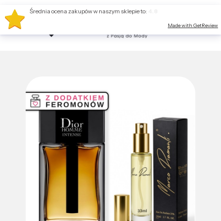
Średnia ocena zakupów w naszym sklepie to:
4.8
Made with GetReview