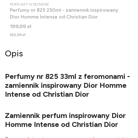
PRODUCENT
PERFUMY W BIZNESIE
Perfumy nr 825 250ml - zamiennik inspirowany
Dior Homme Intense od Christian Dior
Cena
199,99 zł
Cena
162,59 zł
Opis
Perfumy nr 825 33ml z feromonami -
zamiennik inspirowany Dior Homme
Intense od Christian Dior
Zamiennik perfum inspirowany Dior
Homme Intense od Christian Dior