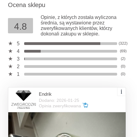
Ocena sklepu
Opinie, z których została wyliczona
średnia, są wystawione przez
4.8
zweryfikowanych klientów, którzy
dokonali zakupu w sklepie.
5
(322)
4
(69)
3
(2)
2
(0)
1
(0)
Endrik
Dodano: 2026-01-25
Opinia zweryfikowana