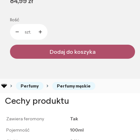
Cena
84,99 zł
Ilość
szt.
Dodaj do koszyka
Perfumy
Perfumy męskie
Cechy produktu
Zawiera feromony
Tak
Pojemność
100ml