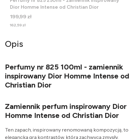
Perfumy nr 825 250ml - zamiennik inspirowany
Dior Homme Intense od Christian Dior
Cena
199,99 zł
Cena
162,59 zł
Opis
Perfumy nr 825 100ml - zamiennik
inspirowany Dior Homme Intense od
Christian Dior
Zamiennik perfum inspirowany Dior
Homme Intense od Christian Dior
Ten zapach, inspirowany renomowaną kompozycją, to
elegancka gra kontrastów, która zachwyca zmysły.