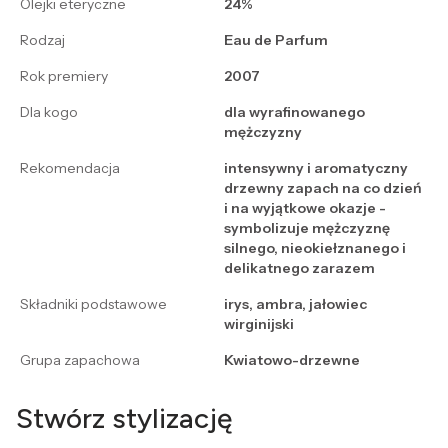
Olejki eteryczne
24%
Rodzaj
Eau de Parfum
Rok premiery
2007
Dla kogo
dla wyrafinowanego
mężczyzny
Rekomendacja
intensywny i aromatyczny
drzewny zapach na co dzień
i na wyjątkowe okazje -
symbolizuje mężczyznę
silnego, nieokiełznanego i
delikatnego zarazem
Składniki podstawowe
irys, ambra, jałowiec
wirginijski
Grupa zapachowa
Kwiatowo-drzewne
Stwórz stylizację