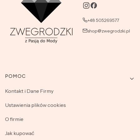
+48 505269577
shop@zwegrodzki.pl
Linki w stopce
POMOC
Kontakt i Dane Firmy
Ustawienia plików cookies
O firmie
Jak kupować