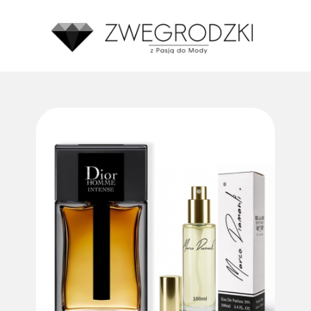
Średnia ocena zakupów w naszym sklepie to:
4.8
Made with GetReview