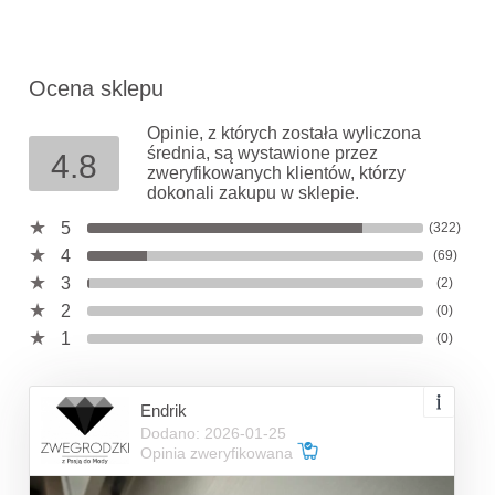
Ocena sklepu
Opinie, z których została wyliczona
średnia, są wystawione przez
4.8
zweryfikowanych klientów, którzy
dokonali zakupu w sklepie.
5
(322)
4
(69)
3
(2)
2
(0)
1
(0)
Endrik
Dodano: 2026-01-25
Opinia zweryfikowana