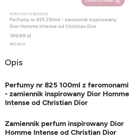
Zobacz produkt
PRODUCENT
PERFUMY W BIZNESIE
Perfumy nr 825 250ml - zamiennik inspirowany
Dior Homme Intense od Christian Dior
Cena
199,99 zł
Cena
162,59 zł
Opis
Perfumy nr 825 100ml z feromonami
- zamiennik inspirowany Dior Homme
Intense od Christian Dior
Zamiennik perfum inspirowany Dior
Homme Intense od Christian Dior