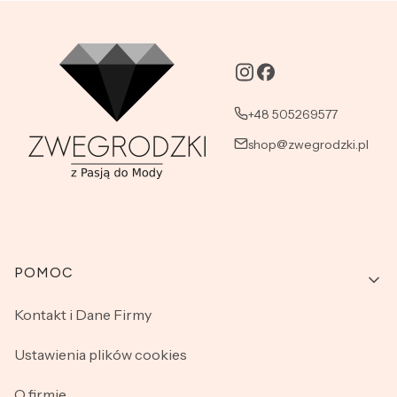
+48 505269577
shop@zwegrodzki.pl
Linki w stopce
POMOC
Kontakt i Dane Firmy
Ustawienia plików cookies
O firmie