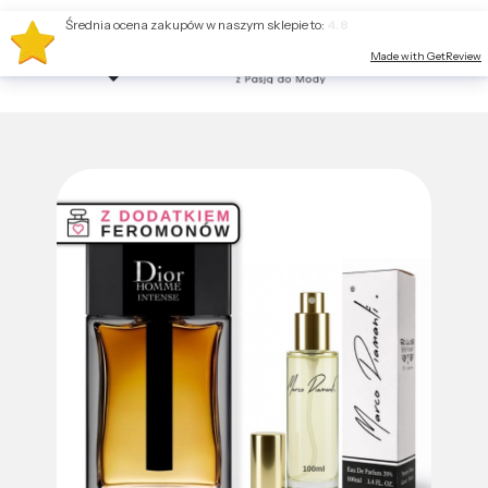
Średnia ocena zakupów w naszym sklepie to:
4.8
Made with GetReview