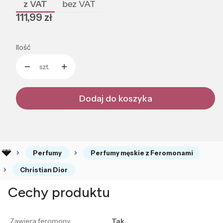
z VAT
bez VAT
Cena
111,99 zł
Ilość
szt.
Dodaj do koszyka
Perfumy
Perfumy męskie z Feromonami
Christian Dior
Cechy produktu
Zawiera feromony
Tak