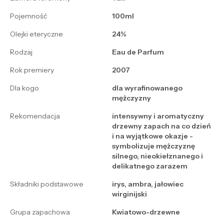
Pojemność
100ml
Olejki eteryczne
24%
Rodzaj
Eau de Parfum
Rok premiery
2007
Dla kogo
dla wyrafinowanego
mężczyzny
Rekomendacja
intensywny i aromatyczny
drzewny zapach na co dzień
i na wyjątkowe okazje -
symbolizuje mężczyznę
silnego, nieokiełznanego i
delikatnego zarazem
Składniki podstawowe
irys, ambra, jałowiec
wirginijski
Grupa zapachowa
Kwiatowo-drzewne