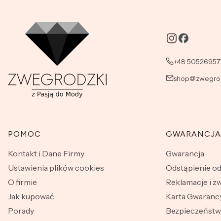
+48 50526957
shop@zwegrod
Linki w stopce
POMOC
GWARANCJA
Kontakt i Dane Firmy
Gwarancja
Ustawienia plików cookies
Odstąpienie o
O firmie
Reklamacje i z
Jak kupować
Karta Gwarancy
Porady
Bezpieczeńst