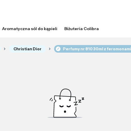
Aromatyczna sól do kąpieli
Biżuteria Colibra
Christian Dior
Perfumy nr 810 30ml z feromonami