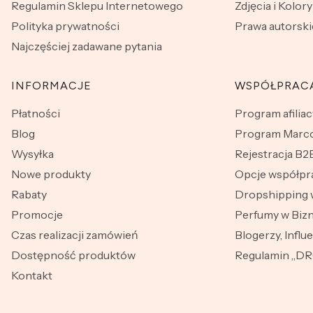
Regulamin Sklepu Internetowego
Zdjęcia i Kolory
Polityka prywatności
Prawa autorski
Najczęściej zadawane pytania
INFORMACJE
WSPÓŁPRAC
Płatności
Program afiliac
Blog
Program Marco
Wysyłka
Rejestracja B2
Nowe produkty
Opcje współpr
Rabaty
Dropshipping 
Promocje
Perfumy w Bizn
Czas realizacji zamówień
Blogerzy, Influ
Dostępność produktów
Regulamin „D
Kontakt