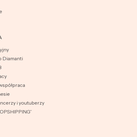
e
A
yjny
 Diamanti
B
acy
współpraca
esie
encerzy i youtuberzy
ROPSHIPPING”