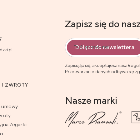
Zapisz się do nas
7
Dołącz do newslettera
Twój adres e-mail
zki.pl
Zapisując się, akceptujesz nasz Regu
Przetwarzanie danych odbywa się zgo
 I ZWROTY
Nasze marki
d umowy
wroty
jna Zegarki
wo