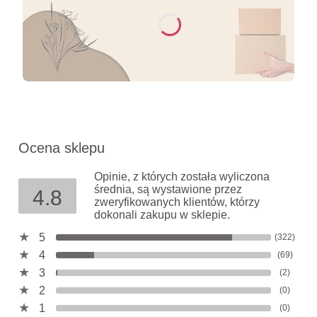
Ocena sklepu
Opinie, z których została wyliczona
średnia, są wystawione przez
4.8
zweryfikowanych klientów, którzy
dokonali zakupu w sklepie.
5
(322)
4
(69)
3
(2)
2
(0)
1
(0)