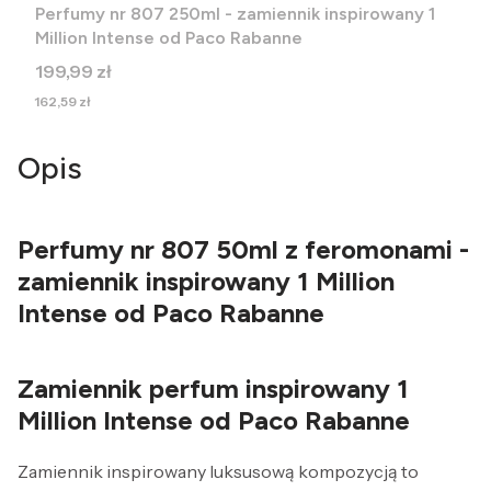
Perfumy nr 807 250ml - zamiennik inspirowany 1
Million Intense od Paco Rabanne
Cena
199,99 zł
Cena
162,59 zł
Opis
Perfumy nr 807 50ml z feromonami -
zamiennik inspirowany 1 Million
Intense od Paco Rabanne
Zamiennik perfum inspirowany 1
Million Intense od Paco Rabanne
Zamiennik inspirowany luksusową kompozycją to