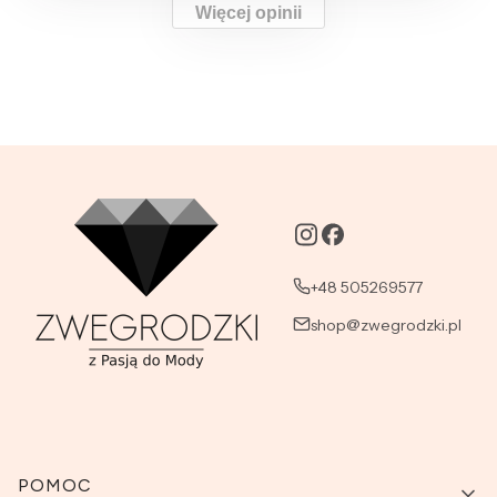
Więcej opinii
+48 505269577
shop@zwegrodzki.pl
Linki w stopce
POMOC