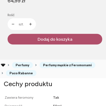
Cena
64,99 zł
Ilość
szt.
Dodaj do koszyka
Perfumy
Perfumy męskie z Feromonami
Paco Rabanne
Cechy produktu
Zawiera feromony
Tak