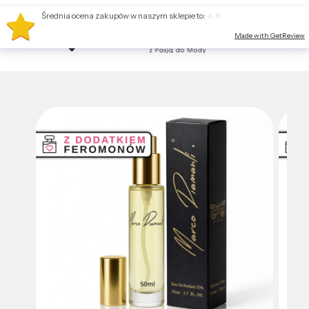
Średnia ocena zakupów w naszym sklepie to:
4.8
Made with GetReview