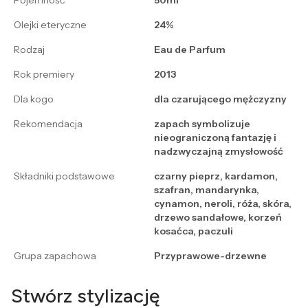
Pojemność
50ml
Olejki eteryczne
24%
Rodzaj
Eau de Parfum
Rok premiery
2013
Dla kogo
dla czarującego mężczyzny
Rekomendacja
zapach symbolizuje
nieograniczoną fantazję i
nadzwyczajną zmysłowość
Składniki podstawowe
czarny pieprz, kardamon,
szafran, mandarynka,
cynamon, neroli, róża, skóra,
drzewo sandałowe, korzeń
kosaćca, paczuli
Grupa zapachowa
Przyprawowe-drzewne
Stwórz stylizację