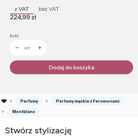
z VAT
bez VAT
Cena
224,99 zł
Ilość
szt.
Dodaj do koszyka
Perfumy
Perfumy męskie z Feromonami
Montblanc
Stwórz stylizację