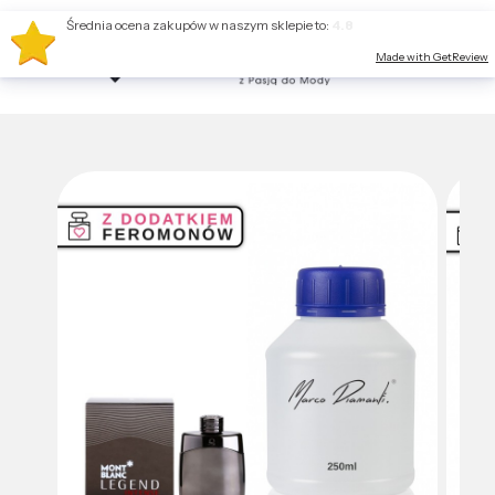
Średnia ocena zakupów w naszym sklepie to:
4.8
Made with GetReview