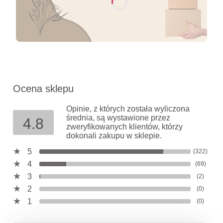
Ocena sklepu
Opinie, z których została wyliczona
średnia, są wystawione przez
4.8
zweryfikowanych klientów, którzy
dokonali zakupu w sklepie.
5
(322)
4
(69)
3
(2)
2
(0)
1
(0)