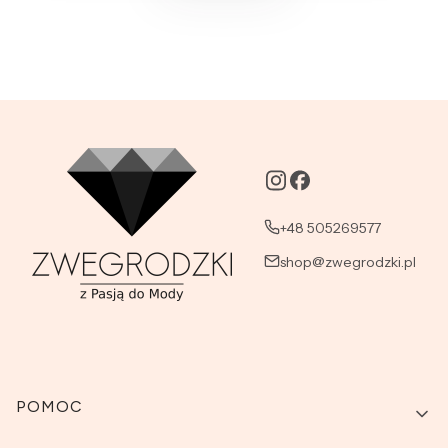
+48 505269577
shop@zwegrodzki.pl
Linki w stopce
POMOC