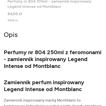
Perfumy nr 804 100ml - zamiennik inspirowany
Legend Intense od Montblanc
Cena
84,99 zł
Cena
69,10 zł
Opis
Perfumy nr 804 250ml z feromonami
- zamiennik inspirowany Legend
Intense od Montblanc
Zamiennik perfum inspirowany
Legend Intense od Montblanc
Zamiennik inspirowany marką Montblanc to
kompozycja, która łączy w sobie ciepłe akordy zmysłowe