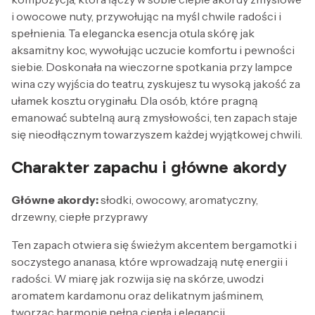
i owocowe nuty, przywołując na myśl chwile radości i
spełnienia. Ta elegancka esencja otula skórę jak
aksamitny koc, wywołując uczucie komfortu i pewności
siebie. Doskonała na wieczorne spotkania przy lampce
wina czy wyjścia do teatru, zyskujesz tu wysoką jakość za
ułamek kosztu oryginału. Dla osób, które pragną
emanować subtelną aurą zmysłowości, ten zapach staje
się nieodłącznym towarzyszem każdej wyjątkowej chwili.
Charakter zapachu i główne akordy
Główne akordy:
słodki, owocowy, aromatyczny,
drzewny, ciepłe przyprawy
Ten zapach otwiera się świeżym akcentem bergamotki i
soczystego ananasa, które wprowadzają nutę energii i
radości. W miarę jak rozwija się na skórze, uwodzi
aromatem kardamonu oraz delikatnym jaśminem,
tworząc harmonię pełną ciepła i elegancji.