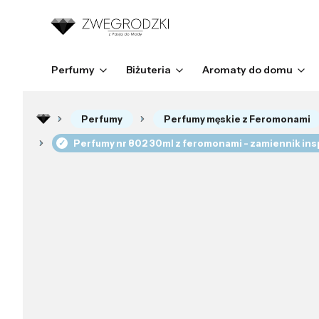
Perfumy
Biżuteria
Aromaty do domu
Perfumy
Perfumy męskie z Feromonami
Perfumy nr 802 30ml z feromonami - zamiennik in