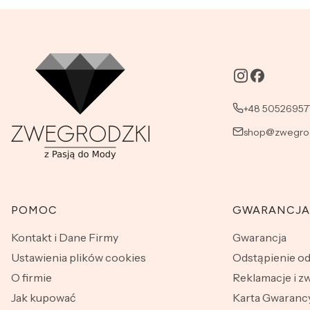
+48 50526957
shop@zwegrod
Linki w stopce
POMOC
GWARANCJA
Kontakt i Dane Firmy
Gwarancja
Ustawienia plików cookies
Odstąpienie o
O firmie
Reklamacje i z
Jak kupować
Karta Gwarancy