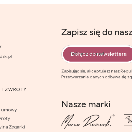
Zapisz się do nas
7
Dołącz do newslettera
Twój adres e-mail
zki.pl
Zapisując się, akceptujesz nasz Regu
Przetwarzanie danych odbywa się zgo
 I ZWROTY
Nasze marki
d umowy
wroty
jna Zegarki