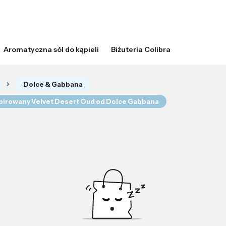
Aromatyczna sól do kąpieli
Biżuteria Colibra
Dolce & Gabbana
spirowany Velvet Desert Oud od Dolce Gabbana