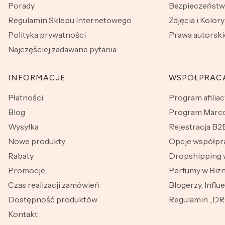
Porady
Bezpieczeńst
Regulamin Sklepu Internetowego
Zdjęcia i Kolory
Polityka prywatności
Prawa autorski
Najczęściej zadawane pytania
INFORMACJE
WSPÓŁPRAC
Płatności
Program afiliac
Blog
Program Marco
Wysyłka
Rejestracja B2
Nowe produkty
Opcje współpr
Rabaty
Dropshipping 
Promocje
Perfumy w Bizn
Czas realizacji zamówień
Blogerzy, Influ
Dostępność produktów
Regulamin „D
Kontakt