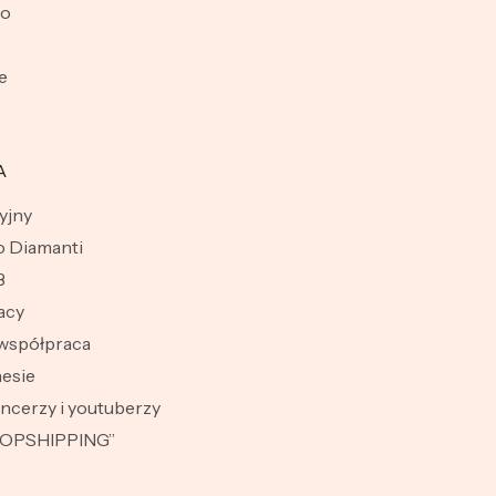
wo
e
A
yjny
 Diamanti
B
acy
współpraca
esie
encerzy i youtuberzy
ROPSHIPPING”