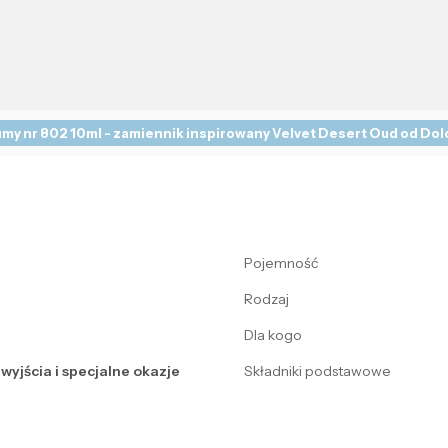
my nr 802 10ml - zamiennik inspirowany Velvet Desert Oud od Do
Pojemność
Rodzaj
Dla kogo
wyjścia i specjalne okazje
Składniki podstawowe