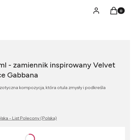
Produkty w k
Logowanie
Koszyk
l - zamiennik inspirowany Velvet
ce Gabbana
otyczna kompozycja, która otula zmysły i podkreśla
lska - List Polecony (Polska)