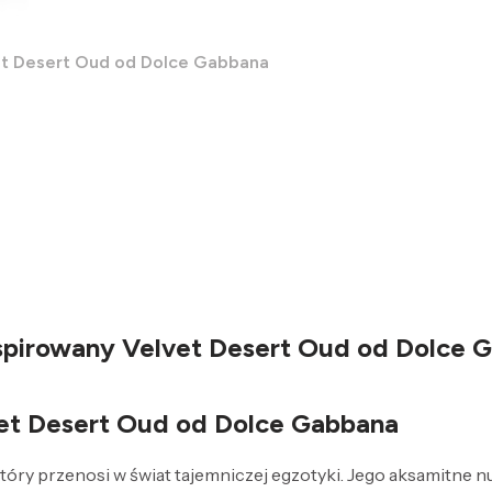
vet Desert Oud od Dolce Gabbana
nspirowany Velvet Desert Oud od Dolce 
et Desert Oud od Dolce Gabbana
óry przenosi w świat tajemniczej egzotyki. Jego aksamitne nu