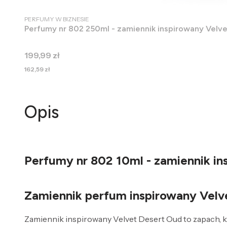
PRODUCENT
PERFUMY W BIZNESIE
Perfumy nr 802 250ml - zamiennik inspirowany Vel
Cena
199,99 zł
Cena
162,59 zł
Opis
Perfumy nr 802 10ml - zamiennik i
Zamiennik perfum inspirowany Velv
Zamiennik inspirowany Velvet Desert Oud to zapach, kt