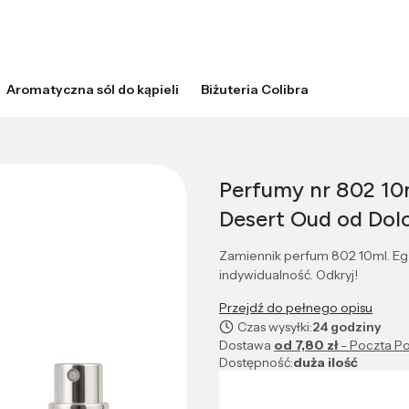
Aromatyczna sól do kąpieli
Biżuteria Colibra
Perfumy nr 802 10m
Desert Oud od Dol
Zamiennik perfum 802 10ml. Egz
indywidualność. Odkryj!
Przejdź do pełnego opisu
Czas wysyłki:
24 godziny
Dostawa
od 7,80 zł
- Poczta Po
Dostępność:
duża ilość
Wybierz wariant produktu: