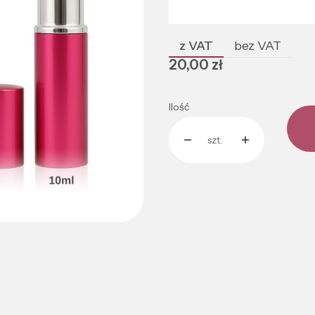
Poszczególne warianty mogą róż
z VAT
bez VAT
Cena
20,00 zł
Ilość
szt.