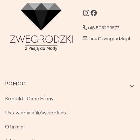
+48 505269577
shop@zwegrodzki.pl
Linki w stopce
POMOC
Kontakt i Dane Firmy
Ustawienia plików cookies
O firmie