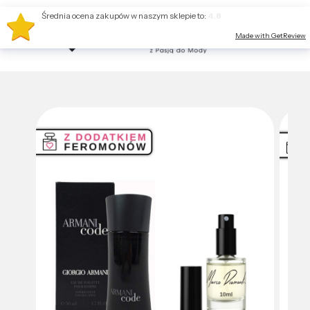
Średnia ocena zakupów w naszym sklepie to:
4.8
Made with GetReview