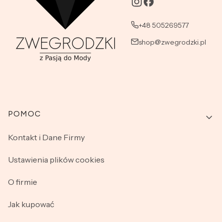
+48 505269577
shop@zwegrodzki.pl
Linki w stopce
POMOC
Kontakt i Dane Firmy
Ustawienia plików cookies
O firmie
Jak kupować