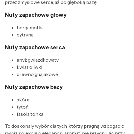
przez zmysłowe serce, aż po głęboką bazę.
Nuty zapachowe głowy
bergamotka
cytryna
Nuty zapachowe serca
anyż gwiazdkowaty
kwiat oliwki
drewno guajakowe
Nuty zapachowe bazy
skóra
tytoń
fasola tonka
To doskonały wybór dla tych, którzy pragną wzbogacić
swoją kolekcję o elegancki aromat, nie rezygnując przy