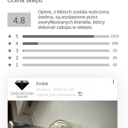
Ocena sklepu
Opinie, z których została wyliczona
średnia, są wystawione przez
4.8
zweryfikowanych klientów, którzy
dokonali zakupu w sklepie.
5
(322)
4
(69)
3
(2)
2
(0)
1
(0)
Endrik
Dodano: 2026-01-25
Opinia zweryfikowana