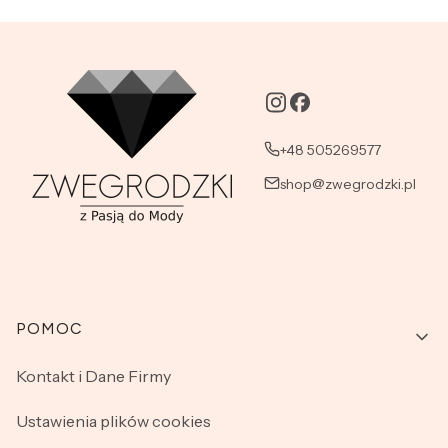
+48 505269577
shop@zwegrodzki.pl
Linki w stopce
POMOC
Kontakt i Dane Firmy
Ustawienia plików cookies