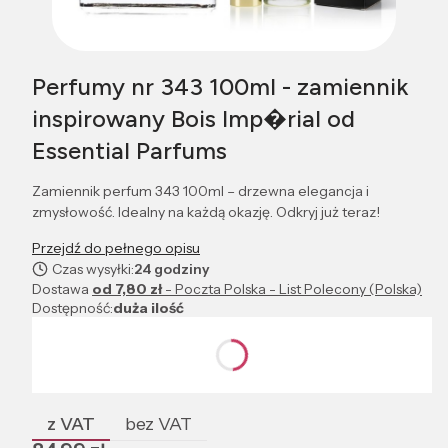
Perfumy nr 343 100ml - zamiennik
inspirowany Bois Imp�rial od
Essential Parfums
Zamiennik perfum 343 100ml – drzewna elegancja i
zmysłowość. Idealny na każdą okazję. Odkryj już teraz!
Przejdź do pełnego opisu
Czas wysyłki:
24 godziny
Dostawa
od 7,80 zł
- Poczta Polska - List Polecony (Polska)
Dostępność:
duża ilość
Wybierz wariant produktu:
Poszczególne warianty mogą różnić się ceną
z VAT
bez VAT