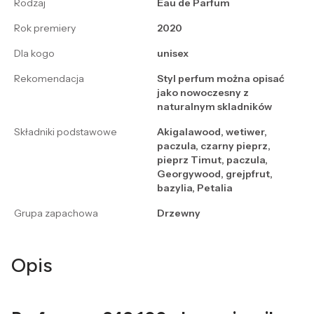
Rodzaj
Eau de Parfum
Rok premiery
2020
Dla kogo
unisex
Rekomendacja
Styl perfum można opisać
jako nowoczesny z
naturalnym skladników
Składniki podstawowe
Akigalawood, wetiwer,
paczula, czarny pieprz,
pieprz Timut, paczula,
Georgywood, grejpfrut,
bazylia, Petalia
Grupa zapachowa
Drzewny
Opis