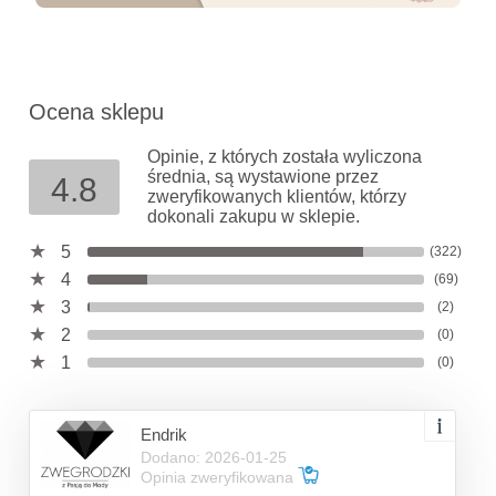
Ocena sklepu
Opinie, z których została wyliczona
średnia, są wystawione przez
4.8
zweryfikowanych klientów, którzy
dokonali zakupu w sklepie.
5
(322)
4
(69)
3
(2)
2
(0)
1
(0)
Endrik
Dodano: 2026-01-25
Opinia zweryfikowana