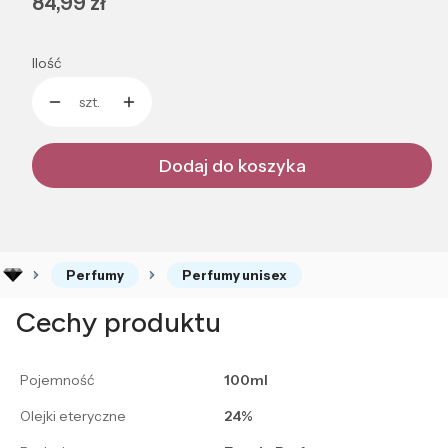
Cena
84,99 zł
Ilość
szt.
Dodaj do koszyka
Perfumy
Perfumy unisex
Cechy produktu
Pojemność
100ml
Olejki eteryczne
24%