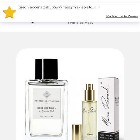
Średnia ocena zakupów w naszym sklepie to:
4.8
Made with GetReview