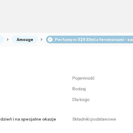
Amouge
Perfumy nr 329 33ml z feromonami - 
Pojemność
Rodzaj
Dla kogo
 dzień i na specjalne okazje
Składniki podstawowe