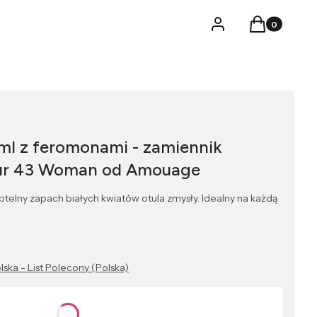
Produkty w k
Logowanie
Koszyk
ml z feromonami - zamiennik
ur 43 Woman od Amouage
telny zapach białych kwiatów otula zmysły. Idealny na każdą
lska - List Polecony (Polska)