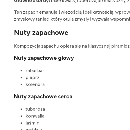
Główne akordy:
białe kwiaty, tuberoza, aromatyczny, 
Ten zapach emanuje świeżością i delikatnością, wprow
zmysłowy taniec, który otula zmysły i wyzwala wspomni
Nuty zapachowe
Kompozycja zapachu opiera się na klasycznej piramidzi
Nuty zapachowe głowy
rabarbar
pieprz
kolendra
Nuty zapachowe serca
tuberoza
konwalia
jaśmin
goździk