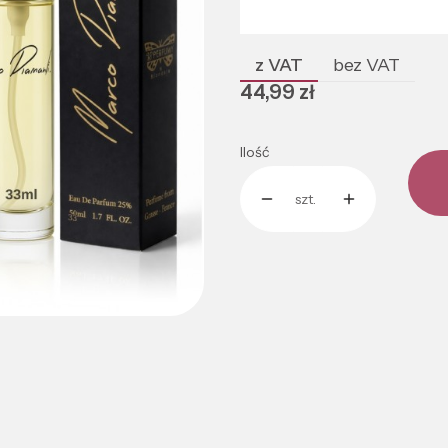
Poszczególne warianty mogą róż
z VAT
bez VAT
Cena
44,99 zł
Ilość
szt.