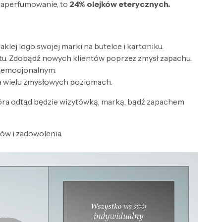
zaperfumowanie, to
24% olejków eterycznych.
lej logo swojej marki na butelce i kartoniku.
tu. Zdobądź nowych klientów poprzez zmysł zapachu.
e emocjonalnym.
a wielu zmysłowych poziomach.
óra odtąd będzie wizytówką, marką, bądź zapachem
w i zadowolenia.