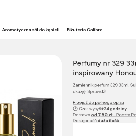
Aromatyczna sól do kąpieli
Biżuteria Colibra
Perfumy nr 329 33
inspirowany Hono
Zamiennik perfum 329 33ml. Sub
okazję. Sprawdź!
Przejdź do pełnego opisu
Czas wysyłki:
24 godziny
Dostawa
od 7,80 zł
- Poczta Po
Dostępność:
duża ilość
Wybierz wariant produktu: