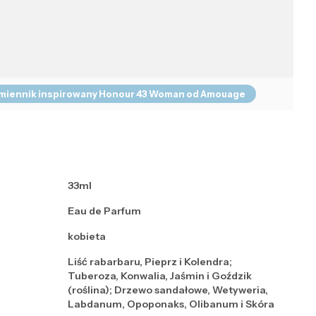
zamiennik inspirowany Honour 43 Woman od Amouage
33ml
Eau de Parfum
kobieta
Liść rabarbaru, Pieprz i Kolendra;
Tuberoza, Konwalia, Jaśmin i Goździk
(roślina); Drzewo sandałowe, Wetyweria,
Labdanum, Opoponaks, Olibanum i Skóra