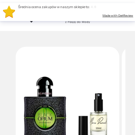
Średnia ocena zakupów w naszym sklepie to:
4.8
Made with GetReview