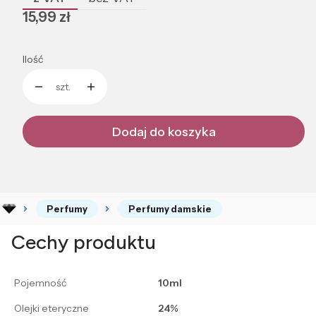
Cena
15,99 zł
Ilość
szt.
Dodaj do koszyka
Perfumy
Perfumy damskie
Cechy produktu
Pojemność
10ml
Olejki eteryczne
24%