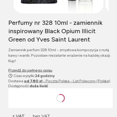
Perfumy nr 328 10ml - zamiennik
inspirowany Black Opium Illicit
Green od Yves Saint Laurent
Zamiennik perfum 328 10ml – zmysłowa kompozycja z nutą
kawy i wanilii. Pozostaw niezatarte wrażenie na każdej okazji.
Kup!
Przejdź do pełnego opisu
Czas wysyłki:
24 godziny
Dostawa
od 7,80 zł
- Poczta Polska - List Polecony (Polska)
Dostępność:
duża ilość
Wybierz wariant produktu:
Poszczególne warianty mogą różnić się ceną
z VAT
bez VAT