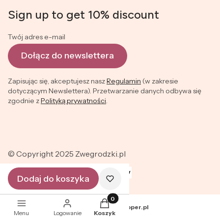
Sign up to get 10% discount
Twój adres e-mail
Dołącz do newslettera
Zapisując się, akceptujesz nasz
Regulamin
(w zakresie
dotyczącym Newslettera). Przetwarzanie danych odbywa się
zgodnie z
Polityką prywatności
.
© Copyright 2025 Zwegrodzki.pl
Dodaj do koszyka
Produkty w koszyku: 0. Zobacz szc
Sklep internetowy
Shoper.pl
Menu
Logowanie
Koszyk