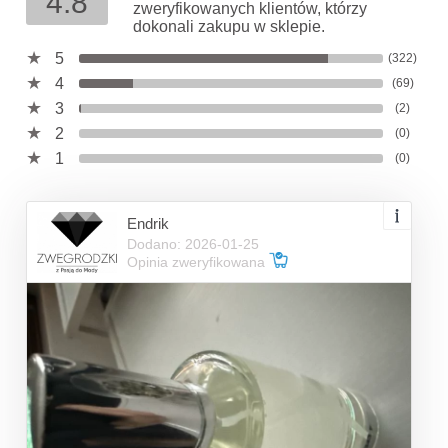
4.8
zweryfikowanych klientów, którzy
dokonali zakupu w sklepie.
5
(322)
4
(69)
3
(2)
2
(0)
1
(0)
Endrik
Dodano: 2026-01-25
Opinia zweryfikowana