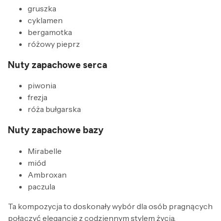
gruszka
cyklamen
bergamotka
różowy pieprz
Nuty zapachowe serca
piwonia
frezja
róża bułgarska
Nuty zapachowe bazy
Mirabelle
miód
Ambroxan
paczula
Ta kompozycja to doskonały wybór dla osób pragnących
połączyć elegancję z codziennym stylem życia.