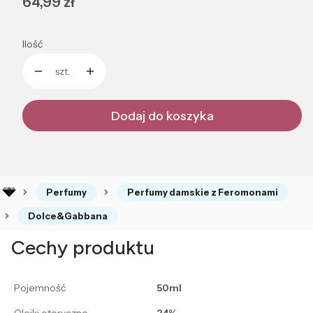
Cena
64,99 zł
Ilość
szt.
Dodaj do koszyka
Perfumy
Perfumy damskie z Feromonami
Dolce&Gabbana
Cechy produktu
Pojemność
50ml