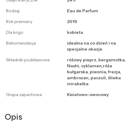
Olejki eteryczne
24%
Rodzaj
Eau de Parfum
Rok premiery
2019
Dla kogo
kobieta
Rekomendacja
idealna na co dzień i na
specjalne okazje
Składniki podstawowe
różowy pieprz, bergamotka,
Nashi, cyklamen,róża
bułgarska, piwonia, frezja,
ambroxan, paczuli, śliwka
mirabelka
Grupa zapachowa
Kwiatowo-owocowy
Opis