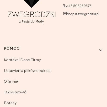
+48 505269577
shop@zwegrodzki.pl
Linki w stopce
POMOC
Kontakt i Dane Firmy
Ustawienia plików cookies
O firmie
Jak kupować
Porady