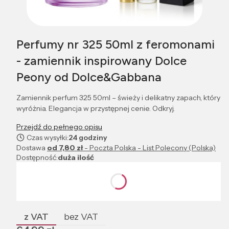
Perfumy nr 325 50ml z feromonami
- zamiennik inspirowany Dolce
Peony od Dolce&Gabbana
Zamiennik perfum 325 50ml – świeży i delikatny zapach, który
wyróżnia. Elegancja w przystępnej cenie. Odkryj.
Przejdź do pełnego opisu
Czas wysyłki:
24 godziny
Dostawa
od 7,80 zł
- Poczta Polska - List Polecony (Polska)
Dostępność:
duża ilość
Wybierz wariant produktu:
Poszczególne warianty mogą różnić się ceną
z VAT
bez VAT