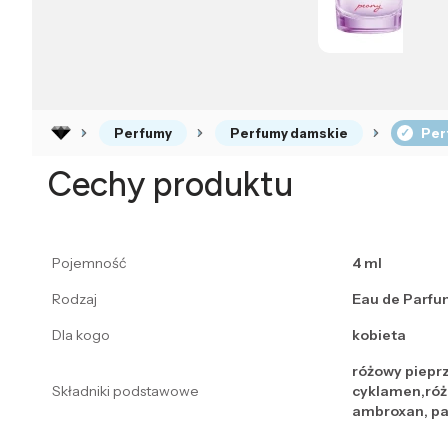
Perfumy
Perfumy damskie
Per
Cechy produktu
Pojemność
4 ml
Rodzaj
Eau de Parfu
Dla kogo
kobieta
różowy pieprz
Składniki podstawowe
cyklamen,róża
ambroxan, pac