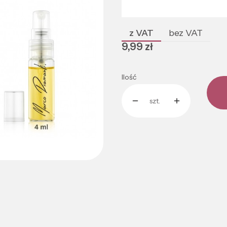
Poszczególne warianty mogą róż
z VAT
bez VAT
Cena
9,99 zł
Ilość
szt.