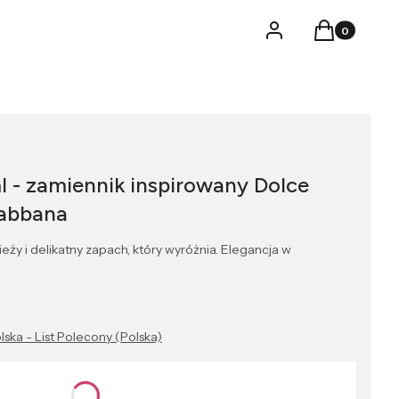
Produkty w k
Logowanie
Koszyk
l - zamiennik inspirowany Dolce
abbana
ży i delikatny zapach, który wyróżnia. Elegancja w
lska - List Polecony (Polska)