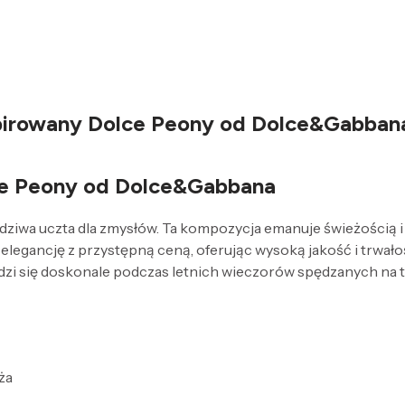
spirowany Dolce Peony od Dolce&Gabban
ce Peony od Dolce&Gabbana
wa uczta dla zmysłów. Ta kompozycja emanuje świeżością i d
elegancję z przystępną ceną, oferując wysoką jakość i trwałoś
awdzi się doskonale podczas letnich wieczorów spędzanych na 
ża