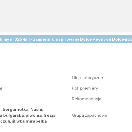
fumy nr 325 4ml - zamiennik inspirowany Dolce Peony od Dolce&
Olejki eteryczne
m
Rok premiery
Rekomendacja
, bergamotka, Nashi,
 bułgarska, piwonia, frezja,
Grupa zapachowa
zuli, śliwka mirabelka