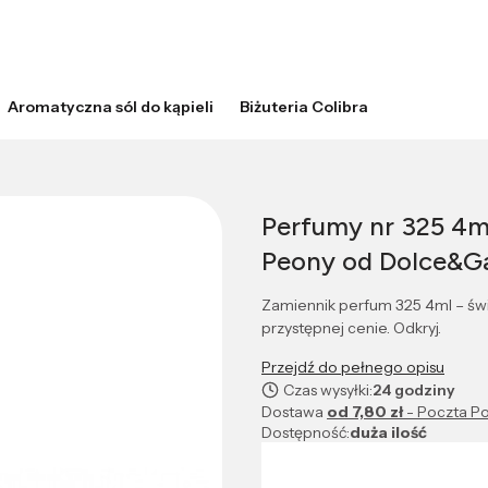
Aromatyczna sól do kąpieli
Biżuteria Colibra
Perfumy nr 325 4m
Peony od Dolce&G
Zamiennik perfum 325 4ml – świe
przystępnej cenie. Odkryj.
Przejdź do pełnego opisu
Czas wysyłki:
24 godziny
Dostawa
od 7,80 zł
- Poczta Po
Dostępność:
duża ilość
Wybierz wariant produktu: