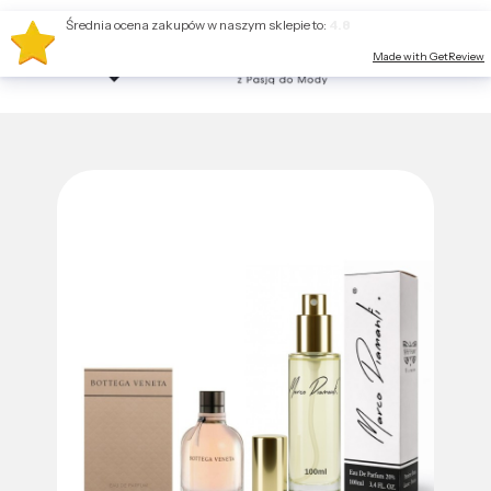
Średnia ocena zakupów w naszym sklepie to:
4.8
Made with GetReview