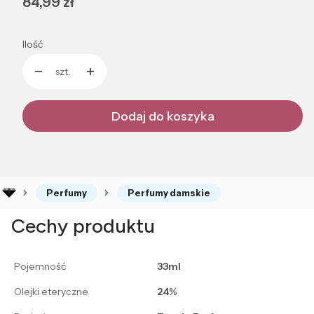
Cena
84,99 zł
Ilość
szt.
Dodaj do koszyka
Perfumy
Perfumy damskie
Cechy produktu
Pojemność
33ml
Olejki eteryczne
24%