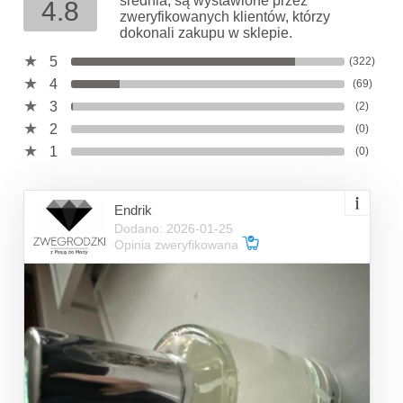
średnia, są wystawione przez
4.8
zweryfikowanych klientów, którzy
dokonali zakupu w sklepie.
5
(322)
4
(69)
3
(2)
2
(0)
1
(0)
Endrik
Dodano: 2026-01-25
Opinia zweryfikowana