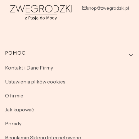
shop@zwegrodzki.pl
Linki w stopce
POMOC
Kontakt i Dane Firmy
Ustawienia plików cookies
O firmie
Jak kupować
Porady
Regulamin Sklepu Internetowego