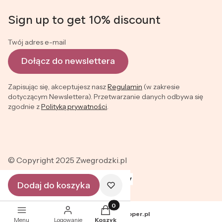
Sign up to get 10% discount
Twój adres e-mail
Dołącz do newslettera
Zapisując się, akceptujesz nasz
Regulamin
(w zakresie
dotyczącym Newslettera). Przetwarzanie danych odbywa się
zgodnie z
Polityką prywatności
.
© Copyright 2025 Zwegrodzki.pl
Dodaj do koszyka
Produkty w koszyku: 0. Zobacz szc
Sklep internetowy
Shoper.pl
Menu
Logowanie
Koszyk