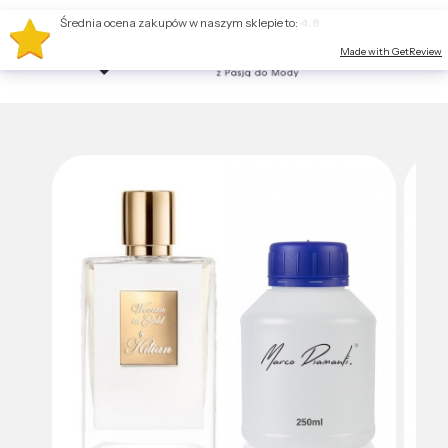
Średnia ocena zakupów w naszym sklepie to:
4.8
Made with GetReview