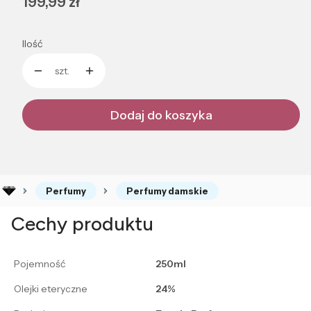
Cena
199,99 zł
Ilość
szt.
Dodaj do koszyka
Perfumy
Perfumy damskie
Cechy produktu
Pojemność
250ml
Olejki eteryczne
24%