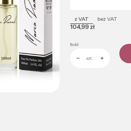
Poszczególne warianty mogą róż
z VAT
bez VAT
Cena
104,99 zł
Ilość
szt.