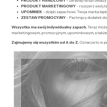
PRODUKT HANDLOWY
- zarabiaj na sprzedaży
PRODUKT MARKETINGOWY
- rozszerz swój 
UPOMINEK
- dzięki zapachowi, Twoja marka będ
ZESTAW PROMOCYJNY
- Pachnący dodatek do
Wszystko ma swój indywidualny zapach.
Teraz może
marketingowym, promocyjnym, upominkowym, a także 
Zajmujemy się wszystkim od A do Z.
Oznacza to w p