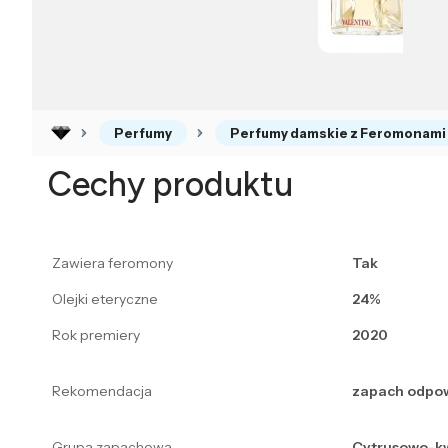
Perfumy
Perfumy damskie z Feromonami
Cechy produktu
Zawiera feromony
Tak
Olejki eteryczne
24%
Rok premiery
2020
Rekomendacja
zapach odpow
Grupa zapachowa
Cytrusowo-k