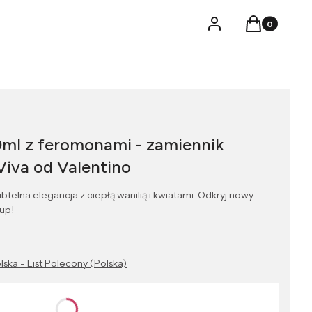
Produkty w k
Logowanie
Koszyk
0ml z feromonami - zamiennik
Viva od Valentino
telna elegancja z ciepłą wanilią i kwiatami. Odkryj nowy
up!
lska - List Polecony (Polska)