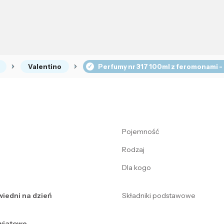
Valentino
Perfumy nr 317 100ml z feromonami -
Pojemność
Rodzaj
Dla kogo
iedni na dzień
Składniki podstawowe
wiatowe