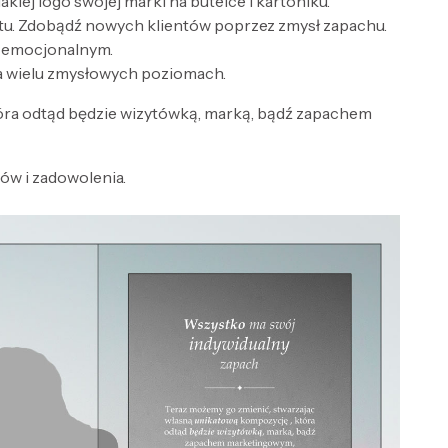
lej logo swojej marki na butelce i kartoniku.
tu. Zdobądź nowych klientów poprzez zmysł zapachu.
e emocjonalnym.
a wielu zmysłowych poziomach.
óra odtąd będzie wizytówką, marką, bądź zapachem
w i zadowolenia.