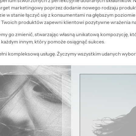
 perfum stworzonych z perfekcyjnie dobranych składników. Nak
target marketingowy poprzez dodanie nowego rodzaju produk
zie w stanie łączyć się z konsumentami na głębszym poziomi
 Twoich produktów zapewni klientowi pozytywne wrażenia n
my go zmienić, stwarzając własną unikatową kompozycję, kt
każdym innym, który pomoże osiągnąć sukces.
ełni kompleksową usługę. Życzymy wszystkim udanych wyboró