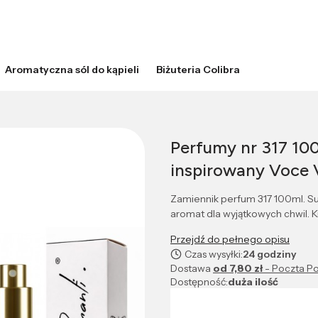
Aromatyczna sól do kąpieli
Biżuteria Colibra
Perfumy nr 317 10
inspirowany Voce 
Zamiennik perfum 317 100ml. Sub
aromat dla wyjątkowych chwil. K
Przejdź do pełnego opisu
Czas wysyłki:
24 godziny
Dostawa
od 7,80 zł
- Poczta Po
Dostępność:
duża ilość
Wybierz wariant produktu: