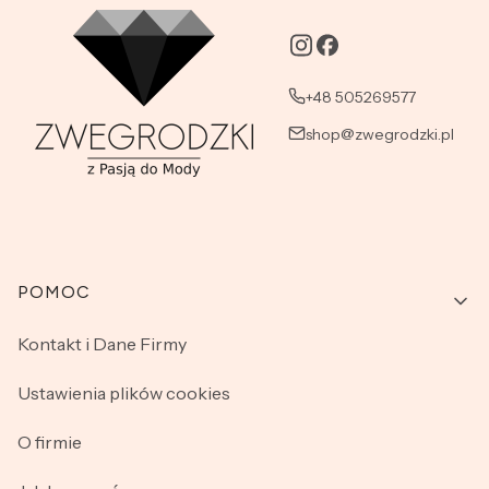
+48 505269577
shop@zwegrodzki.pl
Linki w stopce
POMOC
Kontakt i Dane Firmy
Ustawienia plików cookies
O firmie