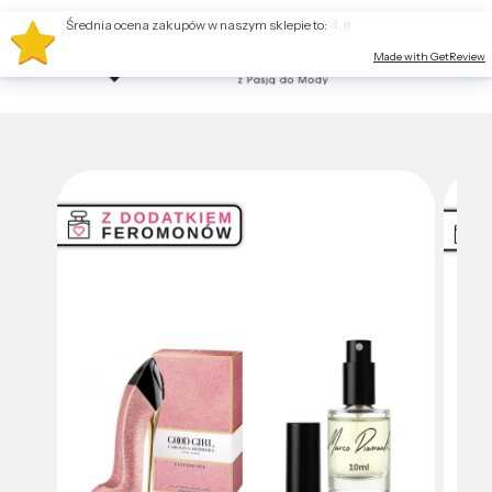
Średnia ocena zakupów w naszym sklepie to:
4.8
Made with GetReview