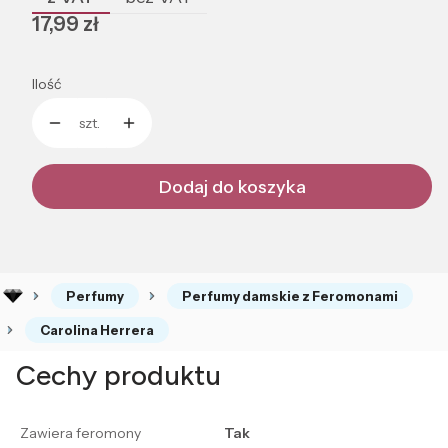
Cena
17,99 zł
Ilość
szt.
Dodaj do koszyka
Perfumy
Perfumy damskie z Feromonami
Carolina Herrera
Cechy produktu
Zawiera feromony
Tak