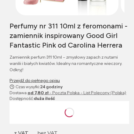
Perfumy nr 311 10ml z feromonami -
zamiennik inspirowany Good Girl
Fantastic Pink od Carolina Herrera
Zamiennik perfum 311 10ml – zmysłowy zapach z nutami
wanilii i białych kwiatów. Idealny na romantyczne wieczory.
Odkryj!
Przejdź do pełnego opisu
Czas wysyłki:
24 godziny
Dostawa
od 7,80 zł
- Poczta Polska - List Polecony (Polska)
Dostępność:
duża ilość
Wybierz wariant produktu:
Poszczególne warianty mogą różnić się ceną
z VAT
bez VAT