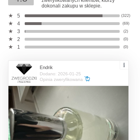
zweryfikowanych klientów, którzy
dokonali zakupu w sklepie.
5
(322)
4
(69)
3
(2)
2
(0)
1
(0)
Endrik
Dodano: 2026-01-25
Opinia zweryfikowana