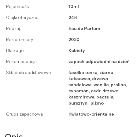
Pojemność
10ml
Olejki eteryczne
24%
Rodzaj
Eau de Parfum
Rok premiery
2020
Dla kogo
Kobiety
Rekomendacja
zapach odpowiedni na dzień
Składniki podstawowe
fasolka tonka, ziarno
kakaowca, drzewo
sandałowe, wanilia, pralina,
cynamon, cedr, drzewo
kaszmirowe, paczula,
bursztyn i piżmo
Grupa zapachowa
Kwiatowo-orientalne
Opis