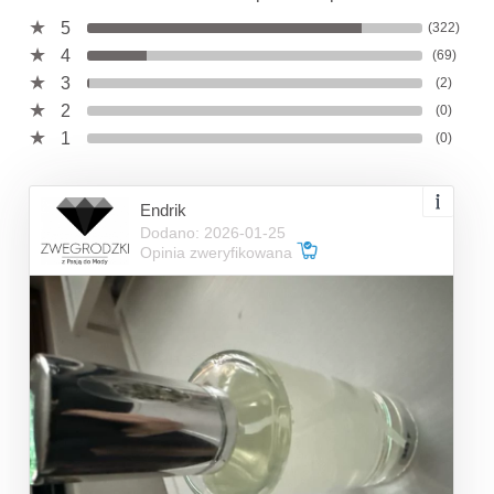
5
(322)
4
(69)
3
(2)
2
(0)
1
(0)
Endrik
Dodano: 2026-01-25
Opinia zweryfikowana