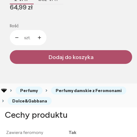
Cena
64,99 zł
Ilość
szt.
Dodaj do koszyka
Perfumy
Perfumy damskie z Feromonami
Dolce&Gabbana
Cechy produktu
Zawiera feromony
Tak