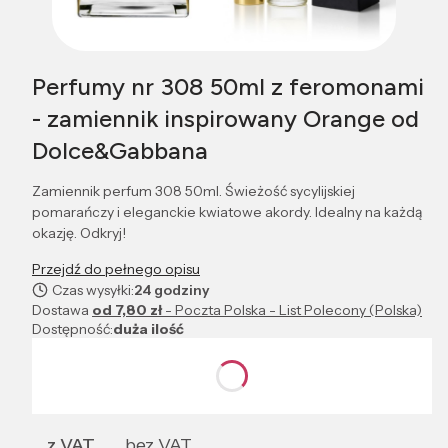
Perfumy nr 308 50ml z feromonami
- zamiennik inspirowany Orange od
Dolce&Gabbana
Zamiennik perfum 308 50ml. Świeżość sycylijskiej
pomarańczy i eleganckie kwiatowe akordy. Idealny na każdą
okazję. Odkryj!
Przejdź do pełnego opisu
Czas wysyłki:
24 godziny
Dostawa
od 7,80 zł
- Poczta Polska - List Polecony (Polska)
Dostępność:
duża ilość
Wybierz wariant produktu:
Poszczególne warianty mogą różnić się ceną
z VAT
bez VAT