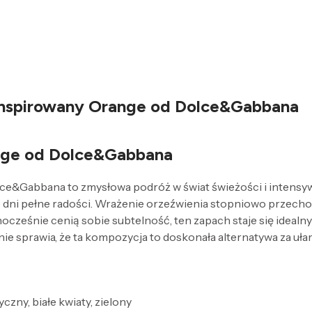
 inspirowany Orange od Dolce&Gabbana
nge od Dolce&Gabbana
e&Gabbana to zmysłowa podróż w świat świeżości i intensywn
ie dni pełne radości. Wrażenie orzeźwienia stopniowo przecho
nocześnie cenią sobie subtelność, ten zapach staje się ideal
e sprawia, że ta kompozycja to doskonała alternatywa za uła
zny, białe kwiaty, zielony