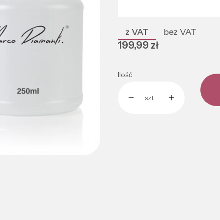
Poszczególne warianty mogą róż
z VAT
bez VAT
Cena
199,99 zł
Ilość
szt.