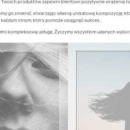
 Twoich produktów zapewni klientowi pozytywne wrażenia n
my go zmienić, stwarzając własną unikatową kompozycję, kt
każdym innym, który pomoże osiągnąć sukces.
ełni kompleksową usługę. Życzymy wszystkim udanych wyboró