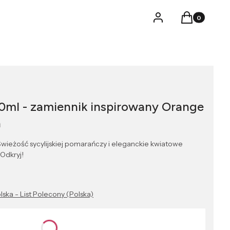
Produkty w k
Logowanie
Koszyk
0ml - zamiennik inspirowany Orange
a
ieżość sycylijskiej pomarańczy i eleganckie kwiatowe
 Odkryj!
lska - List Polecony (Polska)