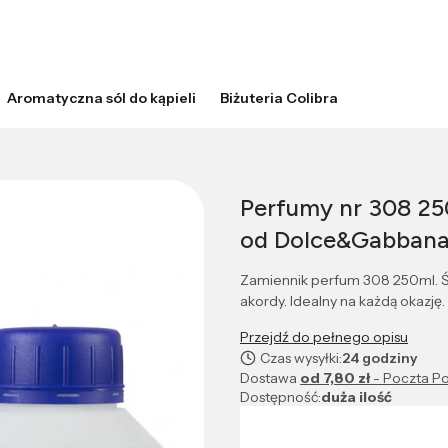
Aromatyczna sól do kąpieli
Biżuteria Colibra
Perfumy nr 308 25
od Dolce&Gabban
Zamiennik perfum 308 250ml. Św
akordy. Idealny na każdą okazję.
Przejdź do pełnego opisu
Czas wysyłki:
24 godziny
Dostawa
od 7,80 zł
- Poczta Po
Dostępność:
duża ilość
Wybierz wariant produktu: