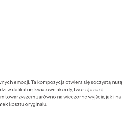
ych emocji. Ta kompozycja otwiera się soczystą nutą
dzi w delikatne, kwiatowe akordy, tworząc aurę
nym towarzyszem zarówno na wieczorne wyjścia, jak i na
mek kosztu oryginału.