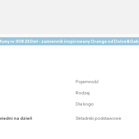
fumy nr 308 250ml - zamiennik inspirowany Orange od Dolce&Ga
Pojemność
Rodzaj
Dla kogo
iedni na dzień
Składniki podstawowe