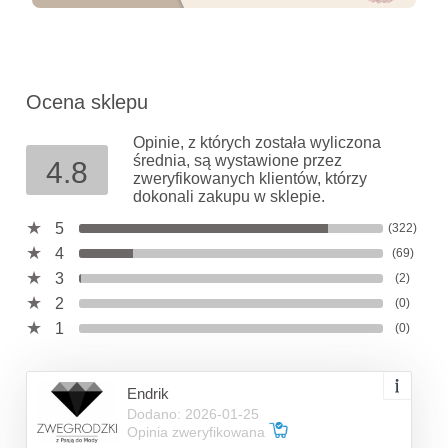
Ocena sklepu
Opinie, z których została wyliczona
średnia, są wystawione przez
4.8
zweryfikowanych klientów, którzy
dokonali zakupu w sklepie.
5
(322)
4
(69)
3
(2)
2
(0)
1
(0)
Endrik
Dodano: 2026-01-25
Opinia zweryfikowana