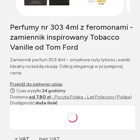
Perfumy nr 303 4ml z feromonami -
zamiennik inspirowany Tobacco
Vanille od Tom Ford
Zamiennik perfum 303 4ml – zmysłowe nuty tytoniu i wanilii.
Idealny na każdą okazję. Odkryj elegancję w przystępnej
cenie.
Przejdź do pełnego opisu
Czas wysyłki:
24 godziny
Dostawa
od 7,80 zł
- Poczta Polska - List Polecony (Polska)
Dostępność:
duża ilość
Wybierz wariant produktu:
Poszczególne warianty mogą różnić się ceną
z VAT
bez VAT