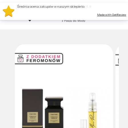
Średnia ocena zakupów w naszym sklepie to:
4.8
Made with GetReview