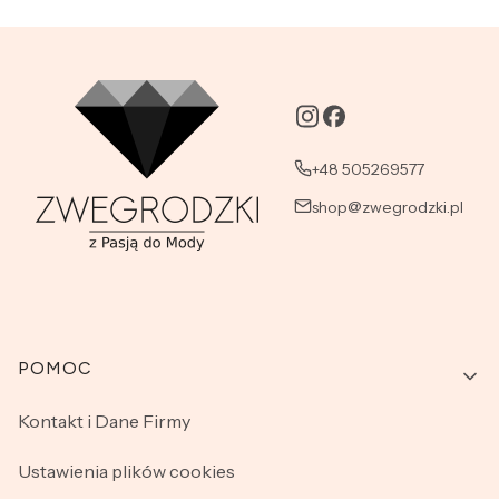
+48 505269577
shop@zwegrodzki.pl
Linki w stopce
POMOC
Kontakt i Dane Firmy
Ustawienia plików cookies