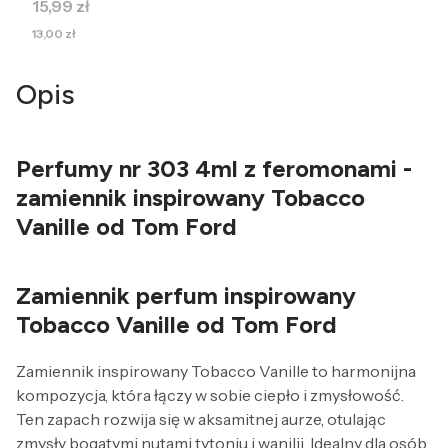
Cena
15,99 zł
Cena
13,00 zł
Opis
Perfumy nr 303 4ml z feromonami -
zamiennik inspirowany Tobacco
Vanille od Tom Ford
Zamiennik perfum inspirowany
Tobacco Vanille od Tom Ford
Zamiennik inspirowany Tobacco Vanille to harmonijna
kompozycja, która łączy w sobie ciepło i zmysłowość.
Ten zapach rozwija się w aksamitnej aurze, otulając
zmysły bogatymi nutami tytoniu i wanilii. Idealny dla osób,