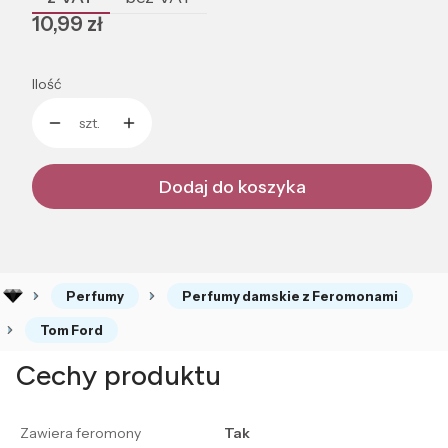
Cena
10,99 zł
Ilość
szt.
Dodaj do koszyka
Perfumy
Perfumy damskie z Feromonami
Tom Ford
Cechy produktu
Zawiera feromony
Tak