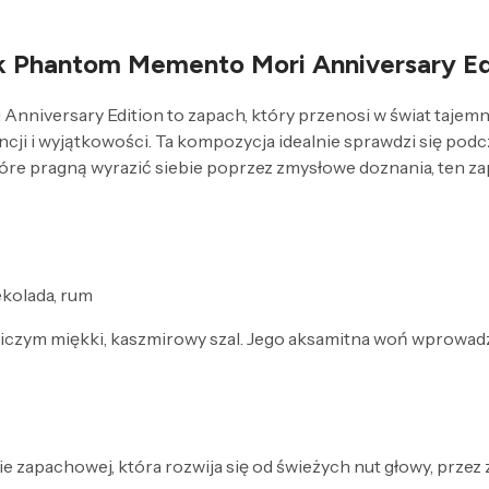
k Phantom Memento Mori Anniversary Edi
iversary Edition to zapach, który przenosi w świat tajemnic
cji i wyjątkowości. Ta kompozycja idealnie sprawdzi się pod
które pragną wyrazić siebie poprzez zmysłowe doznania, ten z
ekolada, rum
czym miękki, kaszmirowy szal. Jego aksamitna woń wprowadza
e zapachowej, która rozwija się od świeżych nut głowy, przez