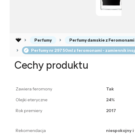
Perfumy
Perfumy damskie z Feromonami
Perfumy nr 297 50ml z feromonami - zamiennik ins
Cechy produktu
Zawiera feromony
Tak
Olejki eteryczne
24%
Rok premiery
2017
Rekomendacja
niespokojny 