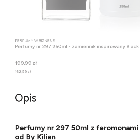
PRODUCENT
PERFUMY W BIZNESIE
Perfumy nr 297 250ml - zamiennik inspirowany Black
Cena
199,99 zł
Cena
162,59 zł
Opis
Perfumy nr 297 50ml z feromonami 
od By Kilian