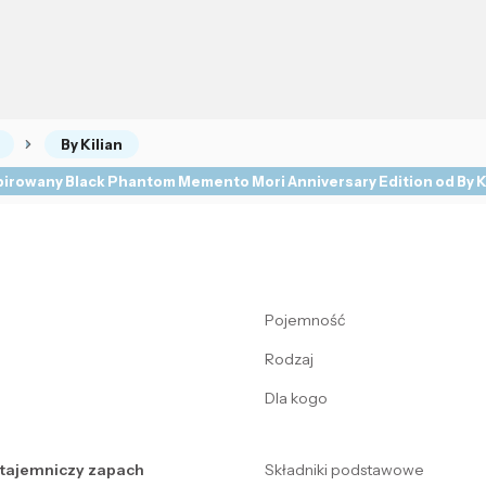
By Kilian
pirowany Black Phantom Memento Mori Anniversary Edition od By K
Pojemność
Rodzaj
Dla kogo
i tajemniczy zapach
Składniki podstawowe