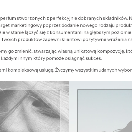
 perfum stworzonych z perfekcyjnie dobranych składników. Nak
target marketingowy poprzez dodanie nowego rodzaju produk
zie w stanie łączyć się z konsumentami na głębszym poziomi
 Twoich produktów zapewni klientowi pozytywne wrażenia n
my go zmienić, stwarzając własną unikatową kompozycję, kt
każdym innym, który pomoże osiągnąć sukces.
ełni kompleksową usługę. Życzymy wszystkim udanych wyboró