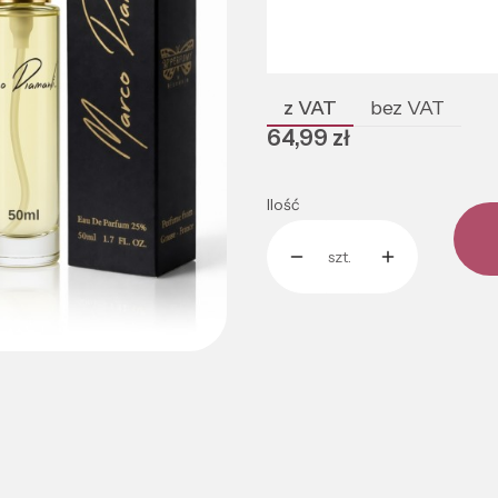
Wybierz wariant produktu:
Poszczególne warianty mogą róż
z VAT
bez VAT
Cena
64,99 zł
Ilość
szt.