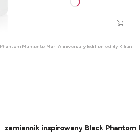
 Phantom Memento Mori Anniversary Edition od By Kilian
- zamiennik inspirowany Black Phantom 