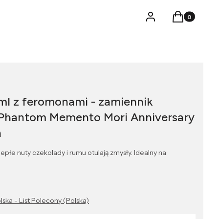
Produkty w k
Logowanie
Koszyk
ml z feromonami - zamiennik
 Phantom Memento Mori Anniversary
n
płe nuty czekolady i rumu otulają zmysły. Idealny na
lska - List Polecony (Polska)