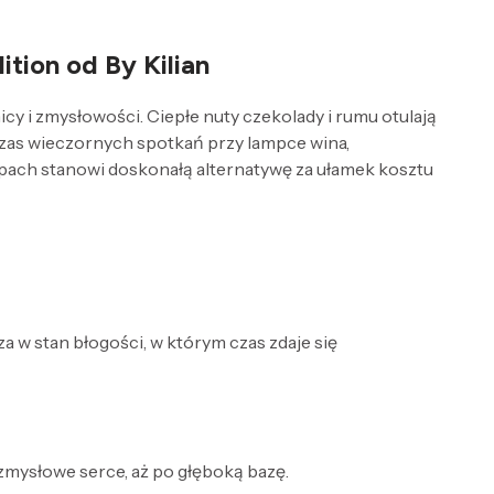
tion od By Kilian
y i zmysłowości. Ciepłe nuty czekolady i rumu otulają
czas wieczornych spotkań przy lampce wina,
apach stanowi doskonałą alternatywę za ułamek kosztu
 w stan błogości, w którym czas zdaje się
 zmysłowe serce, aż po głęboką bazę.