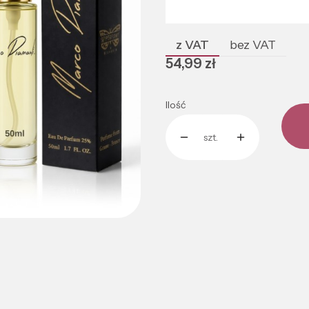
Poszczególne warianty mogą róż
z VAT
bez VAT
Cena
54,99 zł
Ilość
szt.