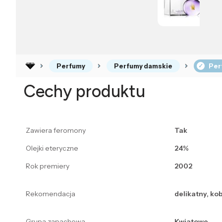
Perfumy
Perfumy damskie
Per
Cechy produktu
Zawiera feromony
Tak
Olejki eteryczne
24%
Rok premiery
2002
Rekomendacja
delikatny, ko
Grupa zapachowa
Kwiatowe