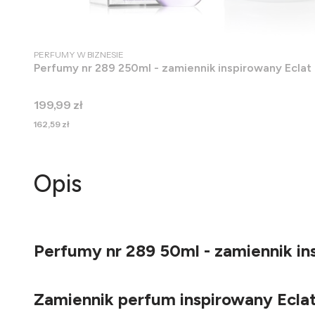
PRODUCENT
PERFUMY W BIZNESIE
Perfumy nr 289 250ml - zamiennik inspirowany Eclat
Cena
199,99 zł
Cena
162,59 zł
Opis
Perfumy nr 289 50ml - zamiennik in
Zamiennik perfum inspirowany Ecla