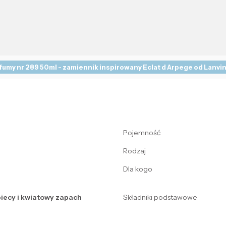
fumy nr 289 50ml - zamiennik inspirowany Eclat d Arpege od Lanvi
Pojemność
Rodzaj
Dla kogo
biecy i kwiatowy zapach
Składniki podstawowe