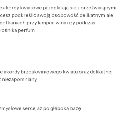
 akordy kwiatowe przeplatają się z orzeźwiającymi
 chcesz podkreślić swoją osobowość delikatnym, ale
spotkaniach przy lampce wina czy podczas
łośnika perfum.
ie akordy brzoskwiniowego kwiatu oraz delikatnej
st niezapomniany.
 zmysłowe serce, aż po głęboką bazę.