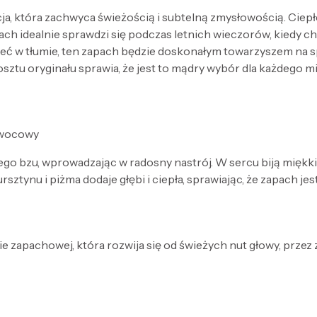
, która zachwyca świeżością i subtelną zmysłowością. Ciepłe
apach idealnie sprawdzi się podczas letnich wieczorów, kiedy
ieć w tłumie, ten zapach będzie doskonałym towarzyszem na 
tu oryginału sprawia, że jest to mądry wybór dla każdego mi
 owocowy
ego bzu, wprowadzając w radosny nastrój. W sercu biją miękk
rsztynu i piżma dodaje głębi i ciepła, sprawiając, że zapach je
e zapachowej, która rozwija się od świeżych nut głowy, przez