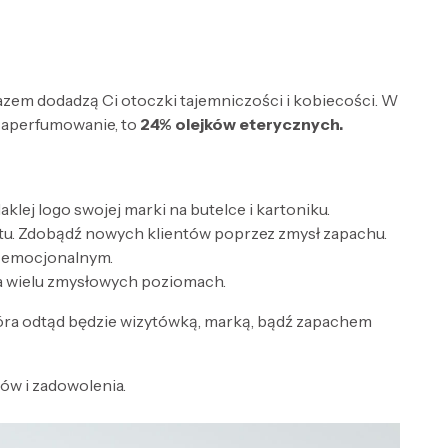
razem dodadzą Ci otoczki tajemniczości i kobiecości. W
zaperfumowanie, to
24% olejków eterycznych.
lej logo swojej marki na butelce i kartoniku.
tu. Zdobądź nowych klientów poprzez zmysł zapachu.
e emocjonalnym.
a wielu zmysłowych poziomach.
óra odtąd będzie wizytówką, marką, bądź zapachem
w i zadowolenia.