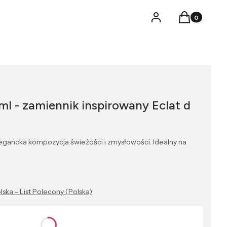
Produkty w k
Logowanie
Koszyk
l - zamiennik inspirowany Eclat d
egancka kompozycja świeżości i zmysłowości. Idealny na
lska - List Polecony (Polska)