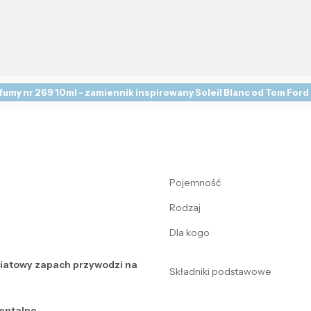
fumy nr 269 10ml - zamiennik inspirowany Soleil Blanc od Tom Ford
Pojemność
Rodzaj
Dla kogo
iatowy zapach przywodzi na
Składniki podstawowe
entalne