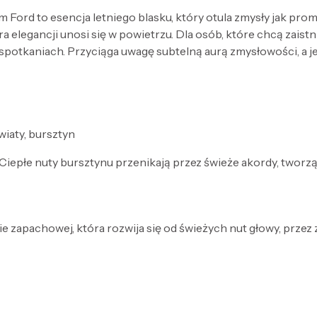
rd to esencja letniego blasku, który otula zmysły jak promi
ura elegancji unosi się w powietrzu. Dla osób, które chcą zais
spotkaniach. Przyciąga uwagę subtelną aurą zmysłowości, a 
wiaty, bursztyn
 Ciepłe nuty bursztynu przenikają przez świeże akordy, tworz
e zapachowej, która rozwija się od świeżych nut głowy, przez