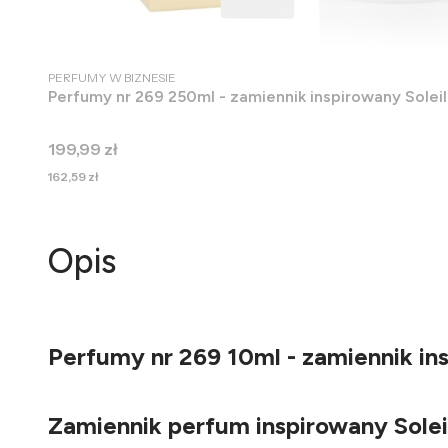
PRODUCENT
PERFUMY W BIZNESIE
Perfumy nr 269 250ml - zamiennik inspirowany Solei
Cena
199,99 zł
Cena
162,59 zł
Opis
Perfumy nr 269 10ml - zamiennik in
Zamiennik perfum inspirowany Solei