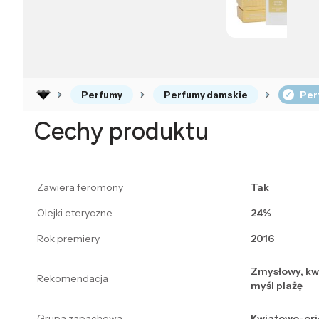
Perfumy
Perfumy damskie
Per
Cechy produktu
Zawiera feromony
Tak
Olejki eteryczne
24%
Rok premiery
2016
Zmysłowy, kw
Rekomendacja
myśl plażę
Grupa zapachowa
Kwiatowo-ori