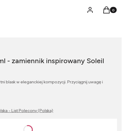
Produkty w k
Logowanie
Koszyk
l - zamiennik inspirowany Soleil
ni blask w eleganckiej kompozycji. Przyciągnij uwagę i
lska - List Polecony (Polska)