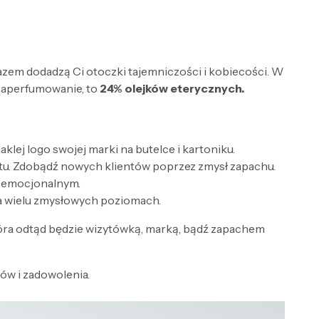
razem dodadzą Ci otoczki tajemniczości i kobiecości. W
zaperfumowanie, to
24% olejków eterycznych.
lej logo swojej marki na butelce i kartoniku.
tu. Zdobądź nowych klientów poprzez zmysł zapachu.
e emocjonalnym.
a wielu zmysłowych poziomach.
óra odtąd będzie wizytówką, marką, bądź zapachem
w i zadowolenia.