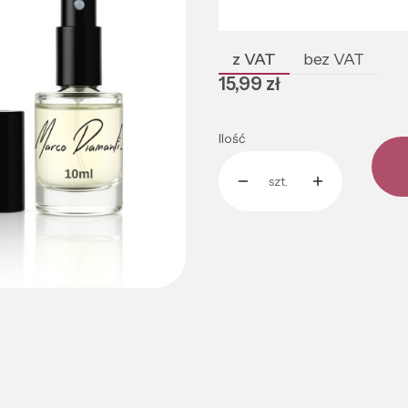
Poszczególne warianty mogą róż
z VAT
bez VAT
Cena
15,99 zł
Ilość
szt.